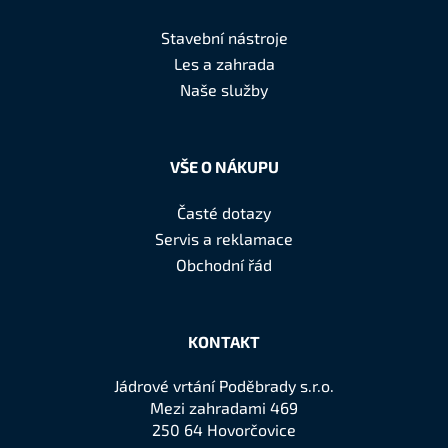
p
r
a
v
Stavební nástroje
k
t
Les a zahrada
y
í
Naše služby
v
ý
p
i
VŠE O NÁKUPU
s
u
Časté dotazy
Servis a reklamace
Obchodní řád
KONTAKT
Jádrové vrtání Poděbrady s.r.o.
Mezi zahradami 469
250 64 Hovorčovice