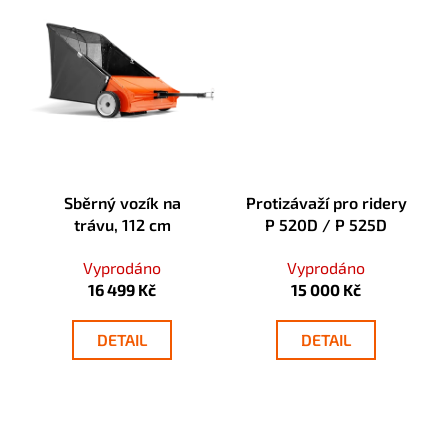
č
u
j
e
m
e
Sběrný vozík na
Protizávaží pro ridery
trávu, 112 cm
P 520D / P 525D
Vyprodáno
Vyprodáno
16 499 Kč
15 000 Kč
DETAIL
DETAIL