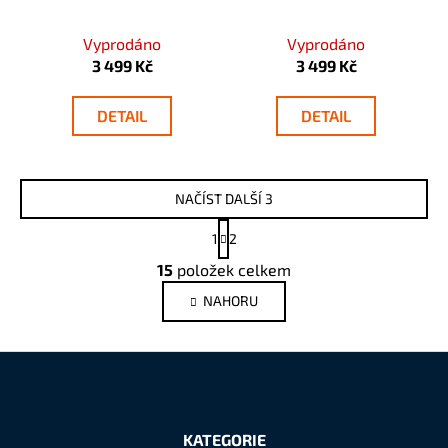
Vyprodáno
Vyprodáno
3 499 Kč
3 499 Kč
DETAIL
DETAIL
NAČÍST DALŠÍ 3
S
1
2
t
O
r
15
položek celkem
v
á
NAHORU
l
n
k
á
o
d
v
a
á
c
n
Z
í
í
á
p
KATEGORIE