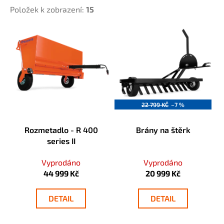
k
Položek k zobrazení:
15
a
t
j
ů
V
í
ý
t
p
?
i
s
p
22 799 KČ
–7 %
r
HLEDAT
o
Rozmetadlo - R 400
Brány na štěrk
d
series II
u
k
D
Vyprodáno
Vyprodáno
t
o
44 999 Kč
20 999 Kč
ů
p
o
DETAIL
DETAIL
r
u