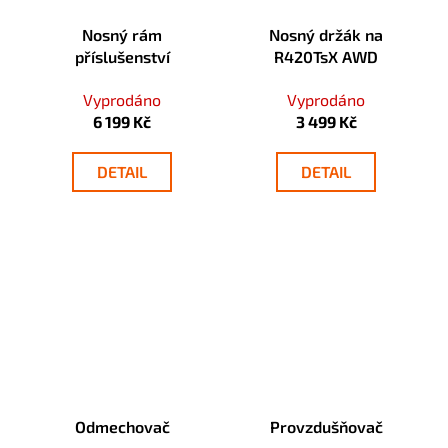
Nosný rám
Nosný držák na
příslušenství
R420TsX AWD
Vyprodáno
Vyprodáno
6 199 Kč
3 499 Kč
DETAIL
DETAIL
Odmechovač
Provzdušňovač