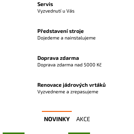
č
Servis
u
Vyzvednutí u Vás
j
e
m
Představení stroje
e
Dojedeme a nainstalujeme
Doprava zdarma
Doprava zdarma nad 5000 Kč
Renovace jádrových vrtáků
Vyzvedneme a zrepasujeme
NOVINKY
AKCE