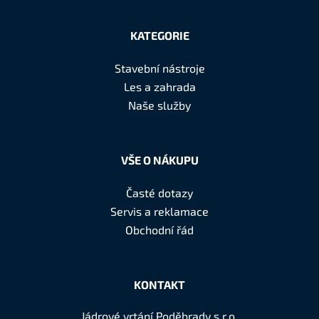
Z
á
KATEGORIE
p
a
Stavební nástroje
t
Les a zahrada
í
Naše služby
VŠE O NÁKUPU
Časté dotazy
Servis a reklamace
Obchodní řád
KONTAKT
Jádrové vrtání Poděbrady s.r.o.