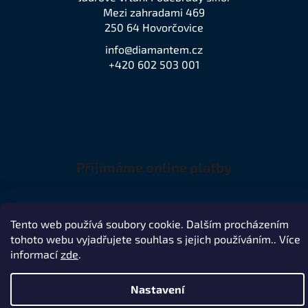
Mezi zahradami 469
250 64 Hovorčovice
info@diamantem.cz
+420 602 503 001
Přijímáme online platby
Tento web používá soubory cookie. Dalším procházením
tohoto webu vyjadřujete souhlas s jejich používáním.. Více
Remedio Digital
Vytvořil Shoptet
Nakódovalo
|
informací
zde
.
Copyright 2026
jeden z největších prodejců značky Husqvarna
.
Všechna práva vyhrazena.
Nastavení