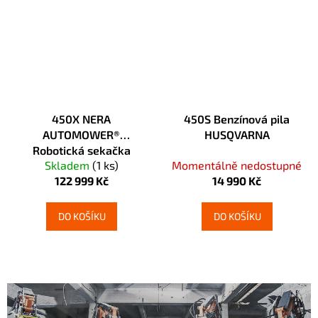
450X NERA
450S Benzínová pila
AUTOMOWER®
HUSQVARNA
Robotická sekačka
Skladem
(1 ks)
Momentálně nedostupné
Husqvarna
122 999 Kč
14 990 Kč
DO KOŠÍKU
DO KOŠÍKU