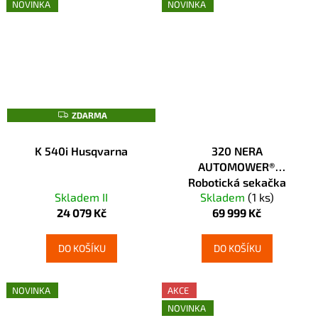
NOVINKA
NOVINKA
ZDARMA
ZDARMA
K 540i Husqvarna
320 NERA
AUTOMOWER®
Robotická sekačka
Skladem II
Skladem
(1 ks)
HUSQVARNA
24 079 Kč
69 999 Kč
DO KOŠÍKU
DO KOŠÍKU
NOVINKA
AKCE
NOVINKA