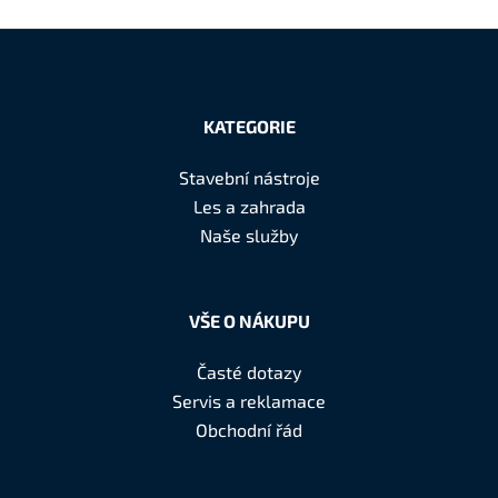
v
l
á
Z
d
á
a
KATEGORIE
c
p
í
a
Stavební nástroje
p
t
Les a zahrada
r
í
Naše služby
v
k
y
v
VŠE O NÁKUPU
ý
p
Časté dotazy
i
Servis a reklamace
s
Obchodní řád
u