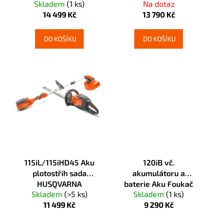
k
Skladem
(1 ks)
Na dotaz
č
odmechovač
t
14 499 Kč
13 790 Kč
u
HUSQVARNA
ů
j
e
DO KOŠÍKU
DO KOŠÍKU
m
e
115iL/115iHD45 Aku
120iB vč.
plotostřih sada
akumulátoru a
HUSQVARNA
baterie Aku Foukač
Skladem
(>5 ks)
Skladem
(1 ks)
HUSQVARNA
11 499 Kč
9 290 Kč