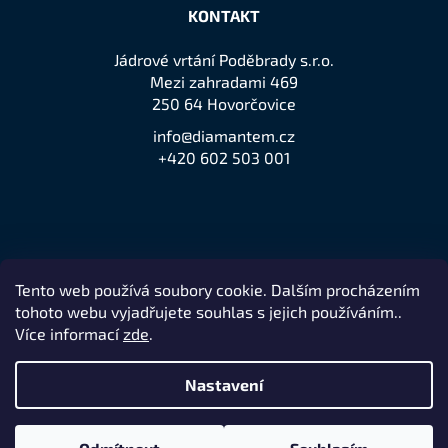
KONTAKT
Jádrové vrtání Poděbrady s.r.o.
Mezi zahradami 469
250 64 Hovorčovice
info@diamantem.cz
+420 602 503 001
Tento web používá soubory cookie. Dalším procházením
Přijímáme online platby
tohoto webu vyjadřujete souhlas s jejich používáním..
Více informací
zde
.
Nastavení
Remedio Digital
Vytvořil Shoptet
Nakódovalo
|