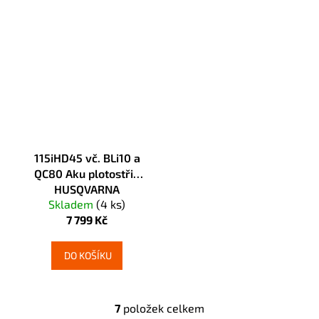
115iHD45 vč. BLi10 a
QC80 Aku plotostřih
HUSQVARNA
Skladem
(4 ks)
7 799 Kč
DO KOŠÍKU
7
položek celkem
O