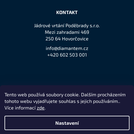
KONTAKT
Jádrové vrtání Poděbrady s.r.o.
Mezi zahradami 469
250 64 Hovorčovice
info@diamantem.cz
+420 602 503 001
Tento web používá soubory cookie. Dalším procházením
Přijímáme online platby
tohoto webu vyjadřujete souhlas s jejich používáním..
Více informací
zde
.
Nastavení
Remedio Digital
Vytvořil Shoptet