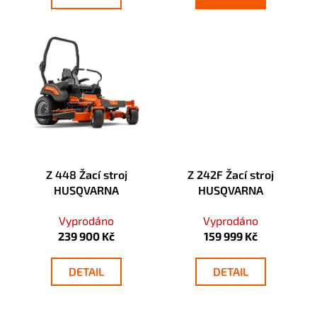
č
u
j
e
m
e
Z 448 Žací stroj
Z 242F Žací stroj
HUSQVARNA
HUSQVARNA
Vyprodáno
Vyprodáno
239 900 Kč
159 999 Kč
DETAIL
DETAIL