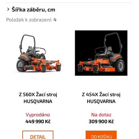
k
a
t
Šířka záběru, cm
j
ů
Položek k zobrazení:
4
í
t
V
?
ý
p
i
s
p
HLEDAT
r
o
Z 560X Žací stroj
Z 454X Žací stroj
d
D
HUSQVARNA
HUSQVARNA
u
o
k
p
Vyprodáno
Na dotaz
t
o
449 990 Kč
309 900 Kč
ů
r
u
DETAIL
DO KOŠÍKU