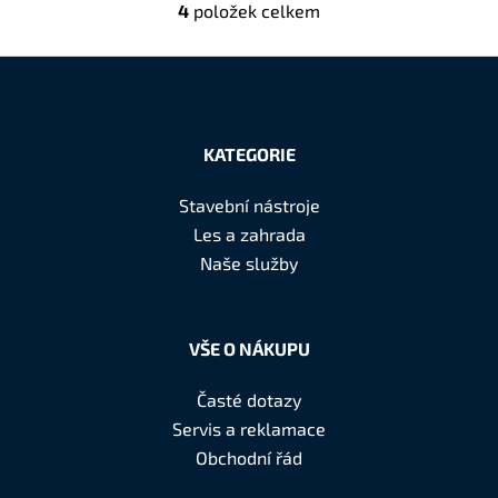
4
položek celkem
O
v
l
á
Z
d
á
a
KATEGORIE
c
p
í
a
Stavební nástroje
p
t
Les a zahrada
r
í
Naše služby
v
k
y
v
VŠE O NÁKUPU
ý
p
Časté dotazy
i
Servis a reklamace
s
Obchodní řád
u