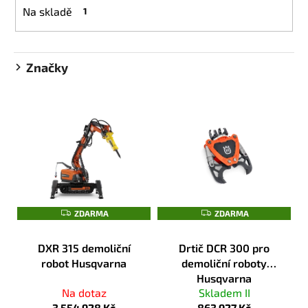
Na skladě
1
p
a
r
j
o
í
Značky
d
t
u
?
k
V
t
ý
ů
p
i
HLEDAT
s
p
ZDARMA
ZDARMA
ZDARMA
ZDARMA
r
D
o
o
DXR 315 demoliční
Drtič DCR 300 pro
d
p
robot Husqvarna
demoliční roboty
o
u
Husqvarna
r
k
Na dotaz
Skladem II
u
t
3 554 928 Kč
863 927 Kč