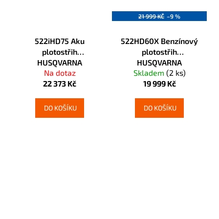
21 999 KČ
–9 %
522iHD75 Aku
522HD60X Benzínový
plotostřih
plotostřih
HUSQVARNA
HUSQVARNA
Na dotaz
Skladem
(2 ks)
22 373 Kč
19 999 Kč
DO KOŠÍKU
DO KOŠÍKU