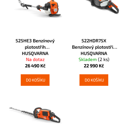
č
i
u
s
j
p
e
r
m
e
o
525HE3 Benzínový
522HDR75X
d
plotostřih
Benzínový plotostřih
u
HUSQVARNA
HUSQVARNA
k
Na dotaz
Skladem
(2 ks)
t
26 490 Kč
22 990 Kč
ů
DO KOŠÍKU
DO KOŠÍKU