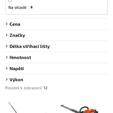
p
a
Na skladě
8
r
j
o
í
Cena
d
t
u
?
Značky
k
t
Délka stříhací lišty
ů
Hmotnost
HLEDAT
Napětí
Výkon
D
o
Položek k zobrazení:
12
p
V
o
ý
r
u
p