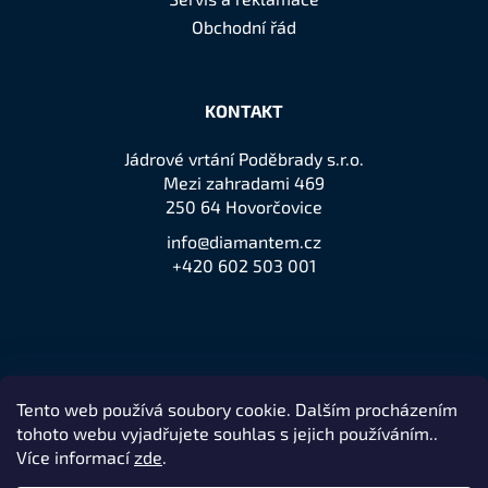
s
Obchodní řád
u
KONTAKT
Jádrové vrtání Poděbrady s.r.o.
Mezi zahradami 469
250 64 Hovorčovice
info@diamantem.cz
+420 602 503 001
Tento web používá soubory cookie. Dalším procházením
Přijímáme online platby
tohoto webu vyjadřujete souhlas s jejich používáním..
Více informací
zde
.