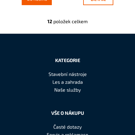
12
položek celkem
O
v
l
á
Z
d
á
a
KATEGORIE
c
p
í
a
Stavební nástroje
p
t
Les a zahrada
r
í
Naše služby
v
k
y
v
VŠE O NÁKUPU
ý
p
Časté dotazy
i
Servis a reklamace