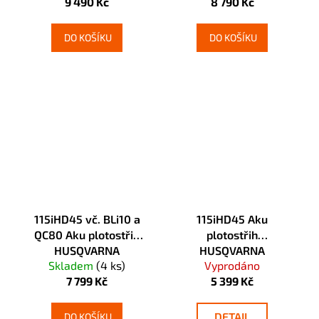
9 490 Kč
8 790 Kč
DO KOŠÍKU
DO KOŠÍKU
115iHD45 vč. BLi10 a
115iHD45 Aku
QC80 Aku plotostřih
plotostřih
HUSQVARNA
HUSQVARNA
Skladem
(4 ks)
Vyprodáno
7 799 Kč
5 399 Kč
DETAIL
DO KOŠÍKU