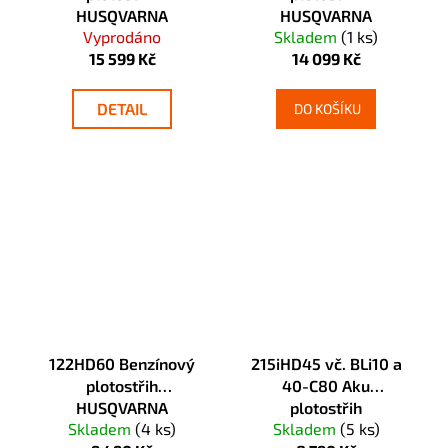
HUSQVARNA
HUSQVARNA
Vyprodáno
Skladem
(1 ks)
15 599 Kč
14 099 Kč
DETAIL
DO KOŠÍKU
122HD60 Benzínový
215iHD45 vč. BLi10 a
plotostřih
40-C80 Aku
HUSQVARNA
plotostřih
Skladem
(4 ks)
Skladem
(5 ks)
HUSQVARNA