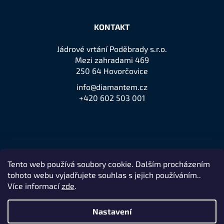
KONTAKT
Jádrové vrtání Poděbrady s.r.o.
Mezi zahradami 469
250 64 Hovorčovice
info@diamantem.cz
+420 602 503 001
Tento web používá soubory cookie. Dalším procházením
Přijímáme online platby
tohoto webu vyjadřujete souhlas s jejich používáním..
Více informací
zde
.
Nastavení