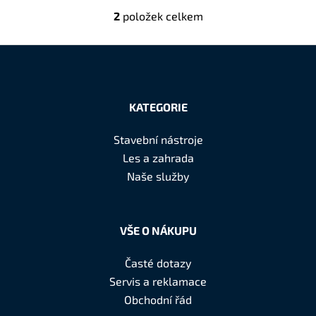
č
2
položek celkem
O
u
v
j
l
e
á
m
Z
d
e
á
a
KATEGORIE
c
p
í
a
Stavební nástroje
p
t
Les a zahrada
r
í
Naše služby
v
k
y
v
VŠE O NÁKUPU
ý
p
Časté dotazy
i
Servis a reklamace
s
Obchodní řád
u