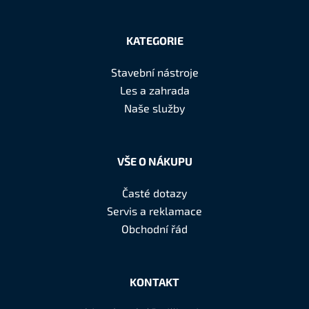
Z
á
KATEGORIE
p
a
Stavební nástroje
t
Les a zahrada
í
Naše služby
VŠE O NÁKUPU
Časté dotazy
Servis a reklamace
Obchodní řád
KONTAKT