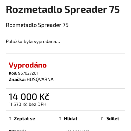
Rozmetadlo Spreader 75
a
produktu
je
j
0,0
í
Rozmetadlo Spreader 75
z
t
5
?
hvězdiček.
Položka byla vyprodána…
Vyprodáno
HLEDAT
Kód:
967027201
Značka:
HUSQVARNA
14 000 Kč
D
o
11 570 Kč bez DPH
p
Měrná
o
cena:
Zeptat se
Hlídat
Sdílet
r
u
Kategorie
:
Les a zahrada