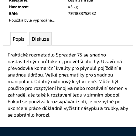
č
Hmotnost
:
45 kg
u
EAN
:
7391883752982
j
Položka byla vyprodána…
e
m
e
Popis
Diskuze
Praktické rozmetadlo Spreader 75 se snadno
nastavitelným průtokem, pro větší plochy. Uzavřená
převodovka komerční kvality pro plynulé pojíždění a
snadnou údržbu. Velké pneumatiky pro snadnou
manipulaci. Odolný nylonový kryt v ceně. Může být
použito pro rozptýlení hnojiva nebo rozsévání semen v
zahradě, ale také k roztavení ledu v zimním období.
Pokud se používá k rozsypávání soli, je nezbytné po
ukončení práce důkladně vyčistit násypku a trubky, aby
se zabránilo korozi.