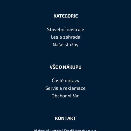
Z
á
KATEGORIE
p
a
Stavební nástroje
t
Les a zahrada
í
Naše služby
VŠE O NÁKUPU
Časté dotazy
Servis a reklamace
Obchodní řád
KONTAKT
Jádrové vrtání Poděbrady s.r.o.