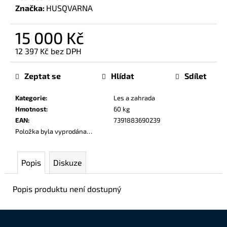
č
Značka:
HUSQVARNA
u
j
15 000 Kč
e
m
12 397 Kč bez DPH
e
Měrná
cena:
Zeptat se
Hlídat
Sdílet
Kategorie
:
Les a zahrada
Hmotnost
:
60 kg
EAN
:
7391883690239
Položka byla vyprodána…
Popis
Diskuze
Popis produktu není dostupný