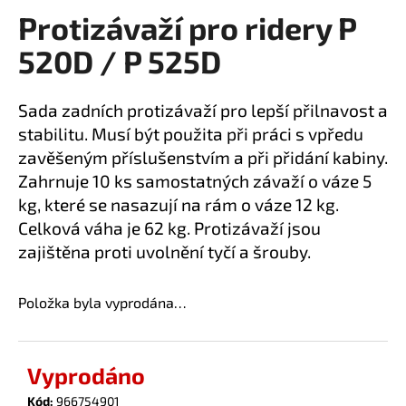
Protizávaží pro ridery P
a
produktu
je
j
520D / P 525D
0,0
í
z
t
5
Sada zadních protizávaží pro lepší přilnavost a
?
hvězdiček.
stabilitu. Musí být použita při práci s vpředu
zavěšeným příslušenstvím a při přidání kabiny.
Zahrnuje 10 ks samostatných závaží o váze 5
kg, které se nasazují na rám o váze 12 kg.
HLEDAT
Celková váha je 62 kg. Protizávaží jsou
zajištěna proti uvolnění tyčí a šrouby.
D
Položka byla vyprodána…
o
p
o
Vyprodáno
r
u
Kód:
966754901