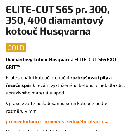
ELITE-CUT S65 pr. 300,
a
produktu
je
j
350, 400 diamantový
0,0
í
z
kotouč Husqvarna
t
5
?
hvězdiček.
GOLD
Diamantový kotouč Husqvarna ELITE-CUT S65 EXO-
GRIT™
HLEDAT
Profesionální kotouč pro ruční
rozbrušovací pily a
řezače spár
k řezání vyztuženého betonu, cihel, dlaždic,
abrazivního materiálu apod.
D
o
Vpravo zvolte požadovanou verzi kotouče podle
p
rozměrů v mm:
o
r
průměr kotouče - průměr středového otvoru →
u