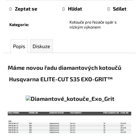
Zeptat se
Hlídat
Sdílet
Kotouče pro řezače spár s
Kategorie
:
nízkým výkonem
Popis
Diskuze
Máme novou řadu diamantových kotoučů
Husqvarna ELITE-CUT S35 EXO-GRIT™