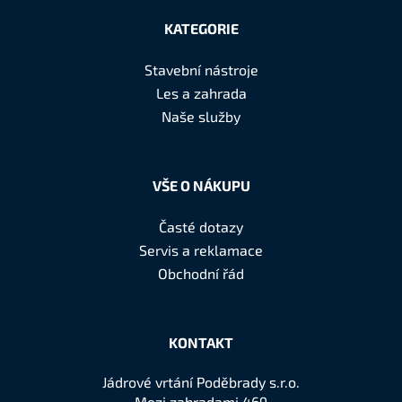
á
KATEGORIE
p
a
Stavební nástroje
t
Les a zahrada
í
Naše služby
VŠE O NÁKUPU
Časté dotazy
Servis a reklamace
Obchodní řád
KONTAKT
Jádrové vrtání Poděbrady s.r.o.
Mezi zahradami 469