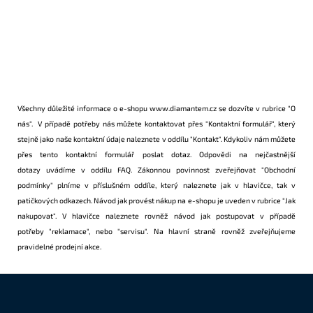
Všechny důležité informace o e-shopu
www.diamantem.cz
se dozvíte v rubrice
"O
nás"
. V případě potřeby nás můžete kontaktovat přes
"Kontaktní formulář"
, který
stejně jako naše kontaktní údaje naleznete v oddílu
"Kontakt"
. Kdykoliv nám můžete
přes tento
kontaktní formulář
poslat dotaz. Odpovědi na
nejčastnější
dotazy
uvádíme v oddílu
FAQ
. Zákonnou povinnost zveřejňovat
"Obchodní
podmínky"
plníme v příslušném oddíle, který naleznete jak v hlavičce, tak v
patičkových odkazech. Návod jak provést nákup na e-shopu je uveden v rubrice
"Jak
nakupovat"
. V hlavičce naleznete rovněž návod jak postupovat v případě
potřeby
"reklamace"
, nebo
"servisu"
. Na hlavní straně rovněž zveřejňujeme
pravidelné prodejní
akce
.
Z