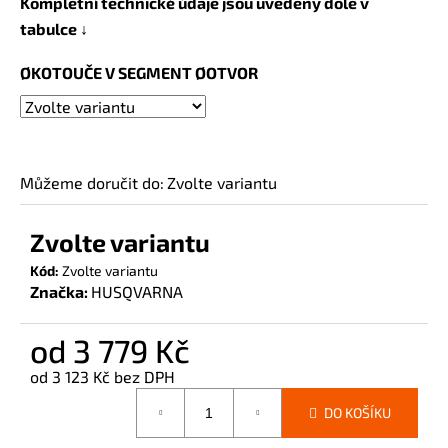
Kompletní technické údaje jsou uvedeny dole v
č
tabulce ↓
u
j
ØKOTOUČE V SEGMENT ØOTVOR
e
m
e
Můžeme doručit do:
Zvolte variantu
Zvolte variantu
Kód:
Zvolte variantu
Značka:
HUSQVARNA
od
3 779 Kč
od
3 123 Kč
bez DPH
Měrná
DO KOŠÍKU
cena: