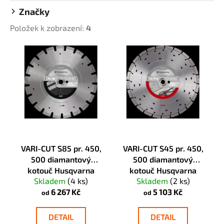
u
a
Značky
k
j
Položek k zobrazení:
4
t
í
ů
V
t
ý
?
p
i
s
p
HLEDAT
r
o
VARI-CUT S85 pr. 450,
VARI-CUT S45 pr. 450,
d
500 diamantový
500 diamantový
D
u
kotouč Husqvarna
kotouč Husqvarna
o
k
Skladem
(4 ks)
Skladem
(2 ks)
p
t
6 267 Kč
5 103 Kč
od
od
o
ů
r
DETAIL
DETAIL
u