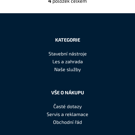
4
položek celkem
O
v
l
á
Z
d
á
a
KATEGORIE
c
p
í
a
Stavební nástroje
p
t
Les a zahrada
r
í
Naše služby
v
k
y
v
VŠE O NÁKUPU
ý
p
Časté dotazy
i
Servis a reklamace
s
Obchodní řád
u