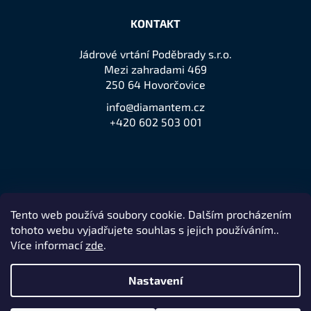
KONTAKT
Jádrové vrtání Poděbrady s.r.o.
Mezi zahradami 469
250 64 Hovorčovice
info@diamantem.cz
+420 602 503 001
Tento web používá soubory cookie. Dalším procházením
Přijímáme online platby
tohoto webu vyjadřujete souhlas s jejich používáním..
Více informací
zde
.
Nastavení
Remedio Digital
Vytvořil Shoptet
Nakódovalo
|