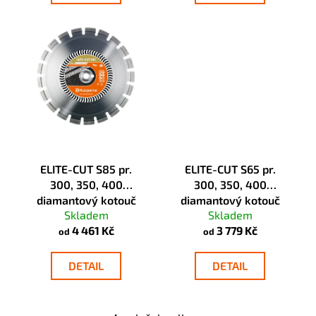
č
u
j
e
m
e
ELITE-CUT S85 pr.
ELITE-CUT S65 pr.
300, 350, 400
300, 350, 400
diamantový kotouč
diamantový kotouč
Skladem
Skladem
Husqvarna
Husqvarna
4 461 Kč
3 779 Kč
od
od
DETAIL
DETAIL