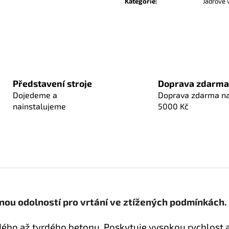
cena:
Kategorie
:
Jádrové 
Představení stroje
Doprava zdarma
Dojedeme a
Doprava zdarma n
nainstalujeme
5000 Kč
enou odolností pro vrtání ve ztížených podmínkách.
rdého až tvrdého betonu. Poskytuje vysokou rychlost 