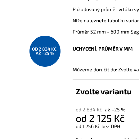
Požadovaný průměr vrtáku v
Níže naleznete tabulku varia
Průměr 52 mm - 600 mm Seg
UCHYCENÍ, PRŮMĚR V MM
OD 2 834 KČ
AŽ –25 %
Můžeme doručit do:
Zvolte va
Zvolte variantu
od 2 834 Kč
až –25 %
od
2 125 Kč
od
1 756 Kč
bez DPH
Měrná