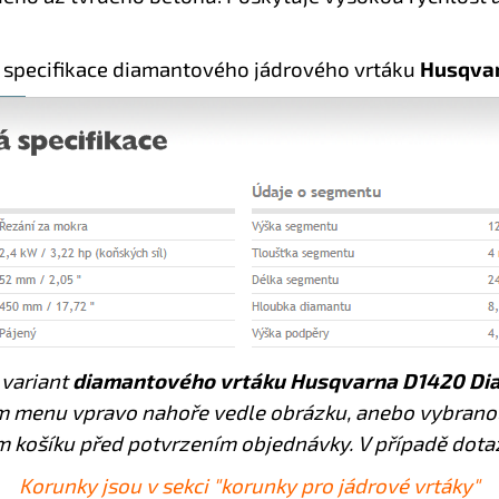
 specifikace diamantového jádrového vrtáku
Husqva
 variant
diamantového vrtáku Husqvarna D1420 Dia
ím menu vpravo nahoře vedle obrázku, anebo vybranou
 košíku před potvrzením objednávky. V případě dotaz
Korunky jsou v sekci "korunky pro jádrové vrtáky"