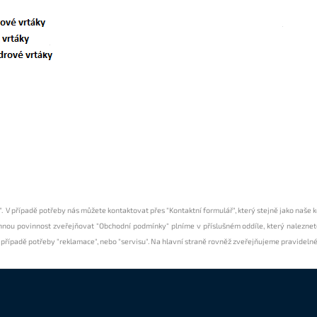
"
. V případě potřeby nás můžete kontaktovat přes
"Kontaktní formulář"
, který stejně jako naše
onnou povinnost zveřejňovat
"Obchodní podmínky"
plníme v příslušném oddíle, který naleznet
v případě potřeby
"reklamace"
, nebo
"servisu"
. Na hlavní straně rovněž zveřejňujeme pravideln