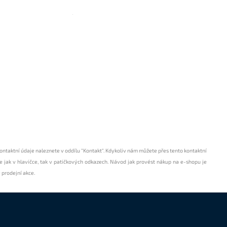
 kontaktní údaje naleznete v oddílu
"Kontakt"
. Kdykoliv nám můžete přes tento
kontaktní
e jak v hlavičce, tak v patičkových odkazech. Návod jak provést nákup na e-shopu je
é prodejní
akce
.