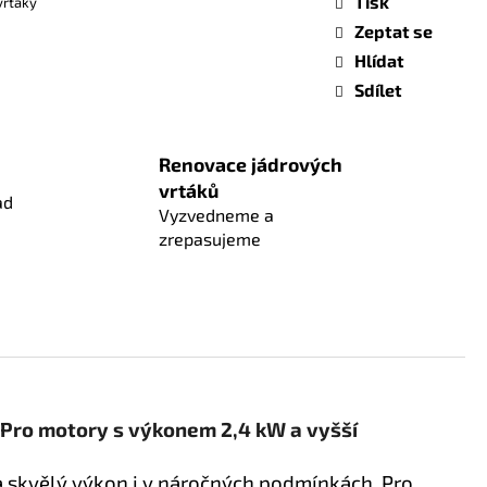
Tisk
vrtáky
Zeptat se
Hlídat
Sdílet
Renovace jádrových
vrtáků
ad
Vyzvedneme a
zrepasujeme
 Pro motory s výkonem 2,4 kW a vyšší
a skvělý výkon i v náročných podmínkách. Pro