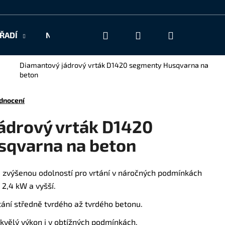
Hledat
Přihlášení
Nákupní
ŘADÍ
NAŠE SLUŽBY
KONTAKT
košík
Diamantový jádrový vrták D1420 segmenty Husqvarna na
beton
dnocení
ádrový vrták D1420
sqvarna na beton
se zvýšenou odolností pro vrtání v náročných podmínkách
2,4 kW a vyšší.
tání středně tvrdého až tvrdého betonu.
skvělý výkon i v obtížných podmínkách.