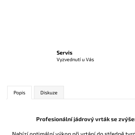
Servis
Vyzvednutí u Vás
Popis
Diskuze
Profesionální jádrový vrták se zvýš
Nabízí optimální výkon při vrtání do středně tv