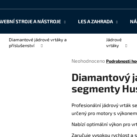
AVEBNÍ STROJE A NÁSTROJE
LES A ZAHRADA
NÁ
Co potřebujete najít?
Diamantové jádrové vrtáky a
Jádrové
příslušenství
vrtáky
HLEDAT
Průměrné
Neohodnoceno
Podrobnosti ho
hodnocení
Diamantový j
produktu
je
Doporučujeme
segmenty Hu
0,0
z
5
Profesionální jádrový vrták 
hvězdiček.
určený pro motory s výkonem 
Nabízí optimální výkon pro vr
Zaručuje vysokou rychlost a 