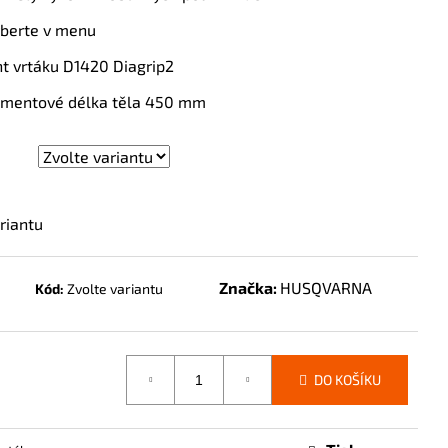
yberte v menu
nt vrtáku D1420 Diagrip2
mentové délka těla 450 mm
riantu
Značka:
HUSQVARNA
Kód:
Zvolte variantu
DO KOŠÍKU