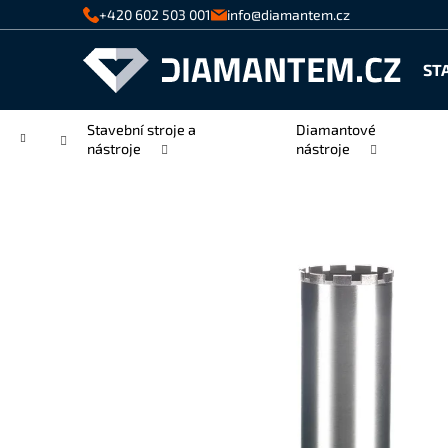
K
Přejít
+420 602 503 001
info@diamantem.cz
na
o
Zpět
Zpět
obsah
š
ST
do
do
í
k
obchodu
obchodu
Stavební stroje a
Diamantové
Domů
nástroje
nástroje