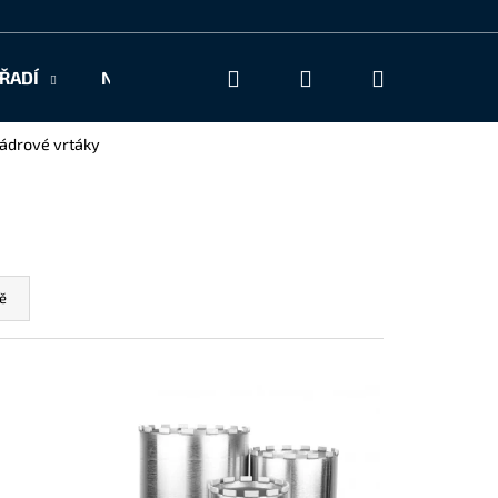
Hledat
Přihlášení
Nákupní
ŘADÍ
NAŠE SLUŽBY
KONTAKT
košík
Jádrové vrtáky
ě