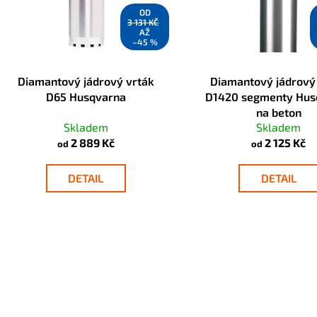
o
p
OD
d
3 131 KČ
r
AŽ
u
–45 %
o
k
d
t
Diamantový jádrový vrták
Diamantový jádrový
u
ů
D65 Husqvarna
D1420 segmenty Hus
k
na beton
t
Skladem
Skladem
ů
2 889 Kč
2 125 Kč
od
od
DETAIL
DETAIL