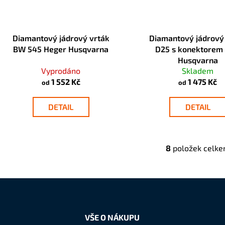
Diamantový jádrový vrták
Diamantový jádrový
BW 545 Heger Husqvarna
D25 s konektorem
Husqvarna
Vyprodáno
Skladem
1 552 Kč
1 475 Kč
od
od
DETAIL
DETAIL
8
položek celk
O
v
l
á
d
a
VŠE O NÁKUPU
c