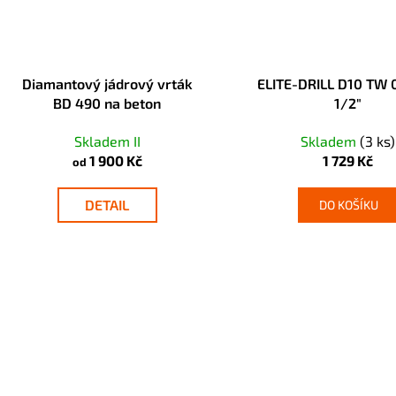
Diamantový jádrový vrták
ELITE-DRILL D10 TW
BD 490 na beton
1/2"
Skladem II
Skladem
(3 ks)
1 900 Kč
1 729 Kč
od
DETAIL
DO KOŠÍKU