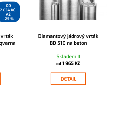
OD
2 834 KČ
AŽ
–25 %
 vrták
Diamantový jádrový vrták
qvarna
BD 510 na beton
Skladem II
1 965 Kč
od
DETAIL