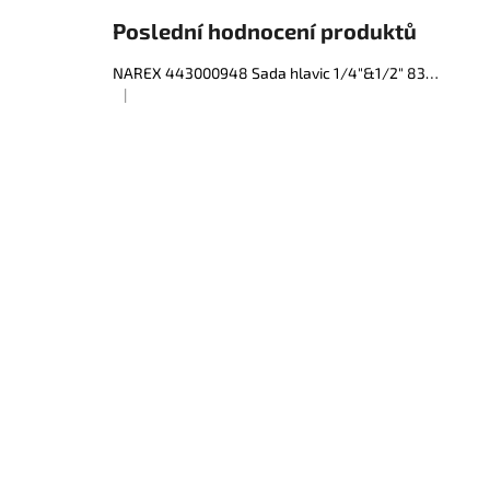
e
Poslední hodnocení produktů
l
NAREX 443000948 Sada hlavic 1/4"&1/2" 83dílná
|
Hodnocení produktu je 5 z 5 hvězdiček.