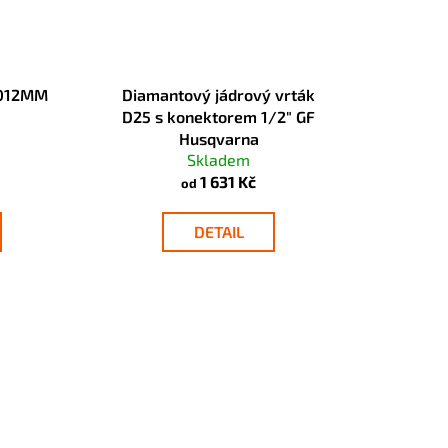
 012MM
Diamantový jádrový vrták
D25 s konektorem 1/2" GF
Husqvarna
Skladem
1 631 Kč
od
DETAIL