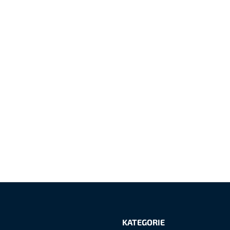
Z
á
KATEGORIE