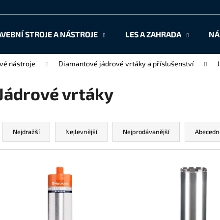
AVEBNÍ STROJE A NÁSTROJE
LES A ZAHRADA
NÁ
Co potřebujete najít?
é nástroje
Diamantové jádrové vrtáky a příslušenství
Jádrové vrtáky
HLEDAT
Ř
a
Nejdražší
Nejlevnější
Nejprodávanější
Abecedn
Doporučujeme
z
e
V
n
ý
í
p
p
i
r
s