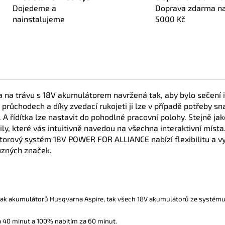
Dojedeme a
Doprava zdarma n
nainstalujeme
5000 Kč
a trávu s 18V akumulátorem navržená tak, aby bylo sečení i 
 průchodech a díky zvedací rukojeti ji lze v případě potřeby s
 A řídítka lze nastavit do pohodlné pracovní polohy. Stejně 
, které vás intuitivně navedou na všechna interaktivní místa.
orový systém 18V POWER FOR ALLIANCE nabízí flexibilitu a vy
ůzných značek.
 jak akumulátorů Husqvarna Aspire, tak všech 18V akumulátorů ze systému 
a 40 minut a 100% nabitím za 60 minut.