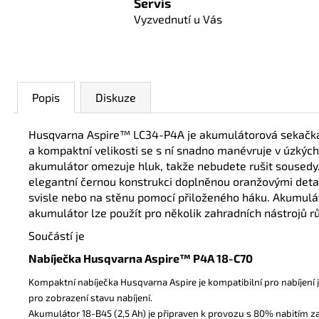
Servis
Vyzvednutí u Vás
Popis
Diskuze
Husqvarna Aspire™ LC34-P4A je akumulátorová sekačka n
a kompaktní velikosti se s ní snadno manévruje v úzkých
akumulátor omezuje hluk, takže nebudete rušit sousedy.
elegantní černou konstrukci doplněnou oranžovými detaily
svisle nebo na stěnu pomocí přiloženého háku. Akumulát
akumulátor lze použít pro několik zahradních nástrojů r
Součástí je
Nabíječka Husqvarna Aspire™ P4A 18-C70
Kompaktní nabíječka Husqvarna Aspire je kompatibilní pro nabíjení
pro zobrazení stavu nabíjení.
Akumulátor 18-B45 (2,5 Ah) je připraven k provozu s 80% nabitím z