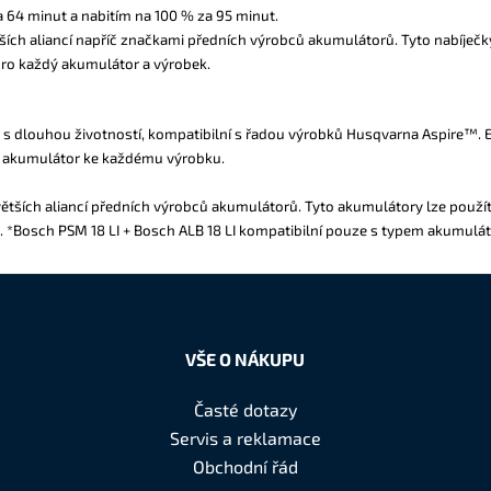
a 64 minut a nabitím na 100 % za 95 minut.
ších aliancí napříč značkami předních výrobců akumulátorů. Tyto nabíječk
 pro každý akumulátor a výrobek.
s dlouhou životností, kompatibilní s řadou výrobků Husqvarna Aspire™. 
t akumulátor ke každému výrobku.
tších aliancí předních výrobců akumulátorů. Tyto akumulátory lze použít p
Bosch PSM 18 LI + Bosch ALB 18 LI kompatibilní pouze s typem akumulátor
VŠE O NÁKUPU
Časté dotazy
Servis a reklamace
Obchodní řád