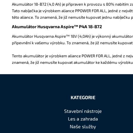
Akumulátor 18-B72 (4,0 Ah) je připraven k provozu s 80% nabitím z
Tato nabíječka je výrobkem aliance PPOWER FOR ALL, jedné z největ
této aliance. To znamená, že již nemusíte kupovat jednu nabíječku
Akumulátor Husqvarna Aspire™ P4A 18-B72
Akumulátor Husqvarna Aspire™ 18V (4,0Ah) je výkonný akumulátor 
připevnění k vašemu výrobku. To znamená, že již nemusíte kupova
Tento akumulátor je výrobkem aliance POWER FOR ALL, jedné z nejvě
znamená, že již nemusíte kupovat akumulátor ke každému výrobku. *
Z
á
KATEGORIE
p
Stavební nástroje
a
Les a zahrada
t
Naše služby
í