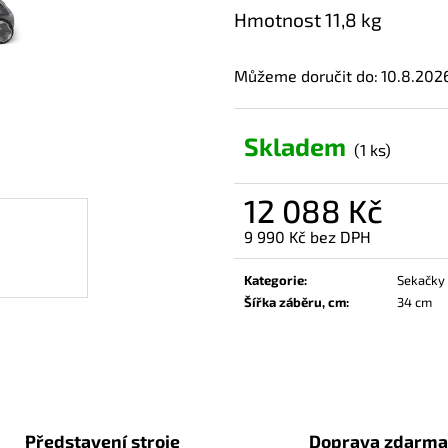
Hmotnost 11,8 kg
Můžeme doručit do:
10.8.202
Skladem
(1 ks)
12 088 Kč
9 990 Kč bez DPH
Měrná
cena:
Kategorie
:
Sekačky
Šířka záběru, cm
:
34 cm
Představení stroje
Doprava zdarma