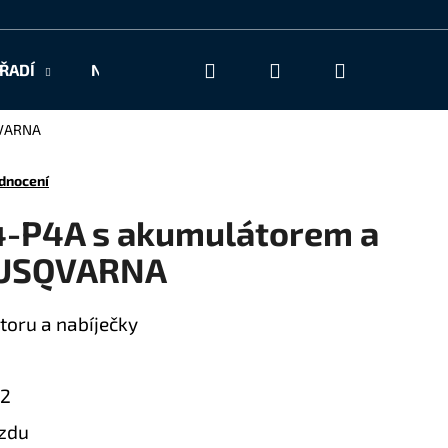
Hledat
Přihlášení
Nákupní
ŘADÍ
NAŠE SLUŽBY
KONTAKT
košík
QVARNA
dnocení
4-P4A s akumulátorem a
HUSQVARNA
oru a nabíječky
m2
zdu