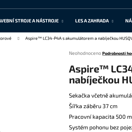
AVEBNÍ STROJE A NÁSTROJE
LES A ZAHRADA
NÁ
Co potřebujete najít?
torové
Aspire™ LC34-P4A s akumulátorem a nabíječkou HUS
Průměrné
Neohodnoceno
Podrobnosti ho
HLEDAT
hodnocení
Aspire™ LC3
produktu
je
nabíječkou 
0,0
Doporučujeme
z
5
Sekačka včetně akumulát
hvězdiček.
Šířka záběru 37 cm
Pracovní kapacita 500 
Systém pohonu bez poje