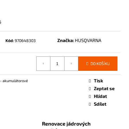
6
Značka:
HUSQVARNA
Kód:
970648303
DO KOŠÍKU
Tisk
 - akumulátorové
Zeptat se
Hlídat
Sdílet
Renovace jádrových