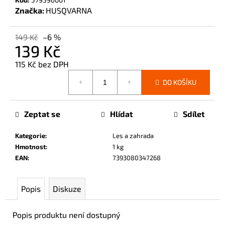
č
Značka:
HUSQVARNA
u
j
149 Kč
–6 %
e
139 Kč
m
e
115 Kč bez DPH
Měrná
DO KOŠÍKU
cena:
Zeptat se
Hlídat
Sdílet
Kategorie
:
Les a zahrada
Hmotnost
:
1 kg
EAN
:
7393080347268
Popis
Diskuze
Popis produktu není dostupný