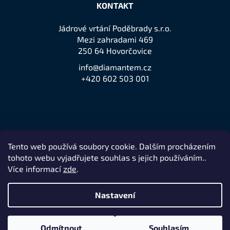
KONTAKT
Jádrové vrtání Poděbrady s.r.o.
Mezi zahradami 469
250 64 Hovorčovice
info@diamantem.cz
+420 602 503 001
Tento web používá soubory cookie. Dalším procházením
Přijímáme online platby
tohoto webu vyjadřujete souhlas s jejich používáním..
Více informací
zde
.
Nastavení
Remedio Digital
Vytvořil Shoptet
Nakódovalo
|
Odmítnout
Souhlasím