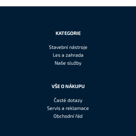
Z
á
KATEGORIE
p
a
Stavební nástroje
t
Les a zahrada
í
Naše služby
VŠE O NÁKUPU
Časté dotazy
Servis a reklamace
Obchodní řád