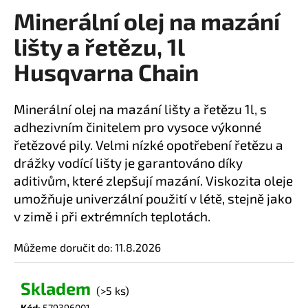
Minerální olej na mazání
a
produktu
je
j
lišty a řetězu, 1l
0,0
í
z
Husqvarna Chain
t
5
?
hvězdiček.
Minerální olej na mazání lišty a řetězu 1l, s
adhezivním činitelem pro vysoce výkonné
řetězové pily. Velmi nízké opotřebení řetězu a
drážky vodící lišty je garantováno díky
HLEDAT
aditivům, které zlepšují mazání. Viskozita oleje
umožňuje univerzální použití v létě, stejně jako
v zimě i při extrémních teplotách.
D
o
Můžeme doručit do:
11.8.2026
p
o
r
Skladem
(>5 ks)
u
Kód:
579396001