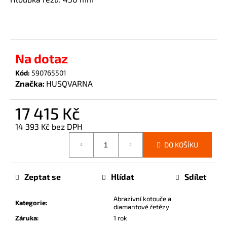
č
u
j
e
m
Na dotaz
e
Kód:
590765501
Značka:
HUSQVARNA
17 415 Kč
14 393 Kč bez DPH
Měrná
DO KOŠÍKU
cena:
Zeptat se
Hlídat
Sdílet
Abrazivní kotouče a
Kategorie
:
diamantové řetězy
Záruka
:
1 rok