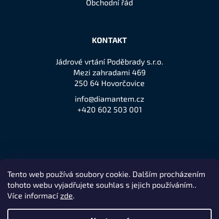
Obchodní řád
KONTAKT
Jádrové vrtání Poděbrady s.r.o.
Mezi zahradami 469
250 64 Hovorčovice
info@diamantem.cz
+420 602 503 001
Tento web používá soubory cookie. Dalším procházením
Přijímáme online platby
tohoto webu vyjadřujete souhlas s jejich používáním..
Více informací
zde
.