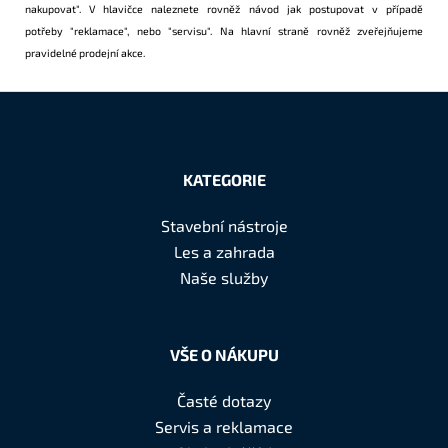
nakupovat"
. V hlavičce naleznete rovněž návod jak postupovat v případě
potřeby
"reklamace"
, nebo
"servisu"
. Na hlavní straně rovněž zveřejňujeme
pravidelné prodejní
akce
.
Z
á
KATEGORIE
p
a
Stavební nástroje
t
Les a zahrada
í
Naše služby
VŠE O NÁKUPU
Časté dotazy
Servis a reklamace