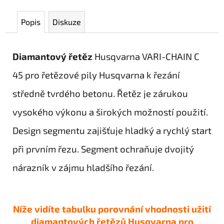
Popis
Diskuze
Diamantový řetěz
Husqvarna VARI-CHAIN C
45 pro řetězové pily Husqvarna k řezání
středně tvrdého betonu. Řetěz je zárukou
vysokého výkonu a širokých možností použití.
Design segmentu zajišťuje hladký a rychlý start
při prvním řezu. Segment ochraňuje dvojitý
nárazník v zájmu hladšího řezání.
N
íže vidíte tabulku porovnání vhodnosti užití
diamantových řetězů Husqvarna pro