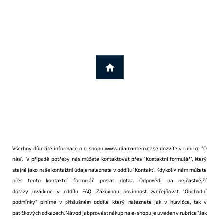
Všechny důležité informace o e-shopu
www.diamantem.cz
se dozvíte v rubrice
"O
nás"
. V případě potřeby nás můžete kontaktovat přes
"Kontaktní formulář"
, který
stejně jako naše kontaktní údaje naleznete v oddílu
"Kontakt"
. Kdykoliv nám můžete
přes tento
kontaktní formulář
poslat dotaz. Odpovědi na
nejčastnější
dotazy
uvádíme v oddílu
FAQ
. Zákonnou povinnost zveřejňovat
"Obchodní
podmínky"
plníme v příslušném oddíle, který naleznete jak v hlavičce, tak v
patičkových odkazech. Návod jak provést nákup na e-shopu je uveden v rubrice
"Jak