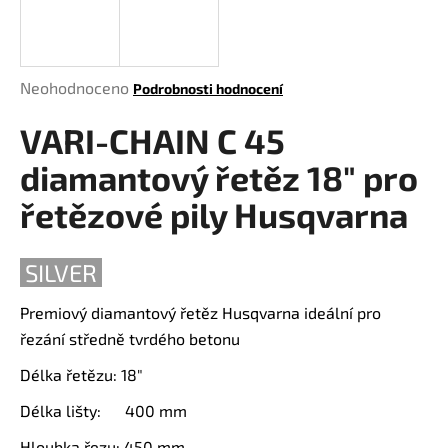
a
j
í
Průměrné
Neohodnoceno
Podrobnosti hodnocení
t
hodnocení
?
VARI-CHAIN C 45
produktu
je
diamantový řetěz 18" pro
0,0
z
řetězové pily Husqvarna
5
HLEDAT
hvězdiček.
SILVER
Premiový diamantový řetěz Husqvarna ideální pro
D
řezání středně tvrdého betonu
o
p
Délka řetězu: 18"
o
Délka lišty: 400 mm
r
u
Hloubka řezu: 450 mm