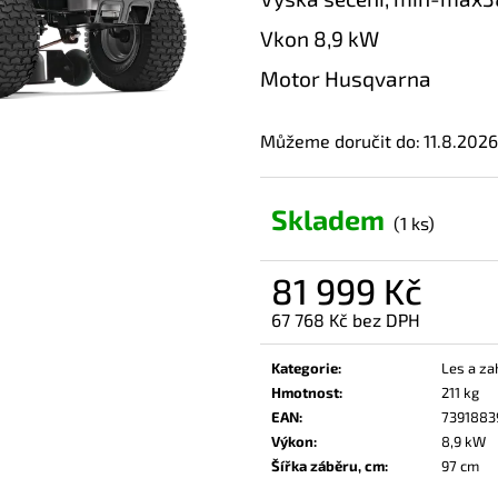
Vkon 8,9 kW
Motor Husqvarna
Můžeme doručit do:
11.8.2026
Skladem
(1 ks)
81 999 Kč
67 768 Kč bez DPH
Měrná
cena:
Kategorie
:
Les a za
Hmotnost
:
211 kg
EAN
:
7391883
Výkon
:
8,9 kW
Šířka záběru, cm
:
97 cm