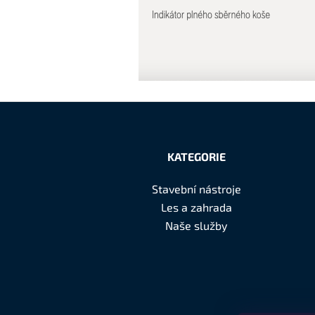
Z
á
KATEGORIE
p
Stavební nástroje
a
Les a zahrada
t
Naše služby
í