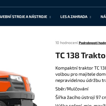
AVEBNÍ STROJE A NÁSTROJE
LES A ZAHRADA
NÁ
Co potřebujete najít?
Průměrné
10 hodnocení
Podrobnosti hodn
HLEDAT
hodnocení
TC 138 Trak
produktu
je
4,5
Doporučujeme
Kompaktní traktor TC 138
z
volbou pro majitele domů
5
hvězdiček.
nepravidelnou údržbu tr
Sběr/Mulčování
Šířka žacího ústrojí 97 c
Výška sečení, min-max