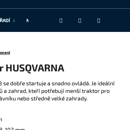
Hledat
Přihlášení
Nákupní
ŘADÍ
NAŠE SLUŽBY
KONTAKT
košík
ocení
tor HUSQVARNA
 se dobře startuje a snadno ovládá. Je ideální
 a zahrad, kteří potřebují menší traktor pro
ávníku nebo středně velké zahrady.
m
38-102 mm