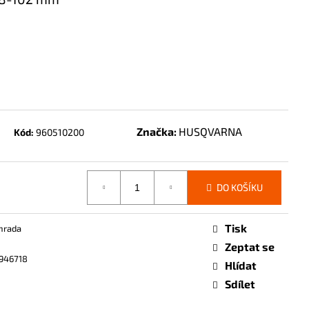
Značka:
HUSQVARNA
Kód:
960510200
DO KOŠÍKU
Tisk
hrada
Zeptat se
946718
Hlídat
Sdílet