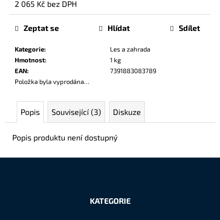
2 065 Kč bez DPH
č
Měrná
u
cena:
j
Zeptat se
Hlídat
Sdílet
e
m
Kategorie
:
Les a zahrada
e
Hmotnost
:
1 kg
EAN
:
7391883083789
Položka byla vyprodána…
Popis
Související (3)
Diskuze
Popis produktu není dostupný
Z
á
KATEGORIE
p