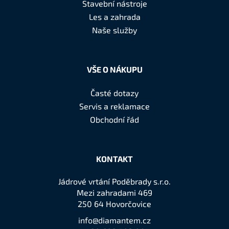
a
Stavební nástroje
t
Les a zahrada
í
Naše služby
VŠE O NÁKUPU
Časté dotazy
Servis a reklamace
Obchodní řád
KONTAKT
Jádrové vrtání Poděbrady s.r.o.
Mezi zahradami 469
250 64 Hovorčovice
info@diamantem.cz