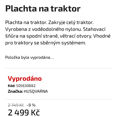
Plachta na traktor
a
produktu
je
j
0,0
í
Plachta na traktor. Zakryje celý traktor.
z
t
Vyrobena z voděodolného nylonu. Stahovací
5
?
hvězdiček.
šňůra na spodní straně, větrací otvory. Vhodné
pro traktory se sběrným systémem.
Položka byla vyprodána…
HLEDAT
Vyprodáno
D
Kód:
505630882
o
Značka:
HUSQVARNA
p
o
2 749 Kč
–9 %
r
2 499 Kč
u