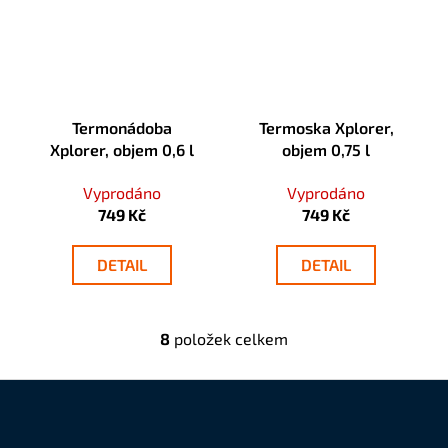
Termonádoba
Termoska Xplorer,
Xplorer, objem 0,6 l
objem 0,75 l
Vyprodáno
Vyprodáno
749 Kč
749 Kč
DETAIL
DETAIL
8
položek celkem
O
v
l
á
Z
d