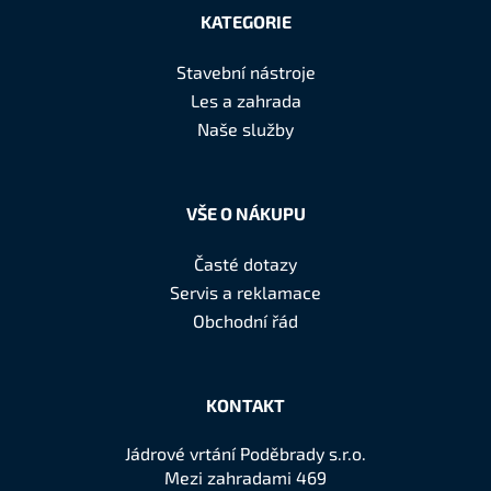
á
a
KATEGORIE
c
p
í
a
Stavební nástroje
p
t
Les a zahrada
r
í
Naše služby
v
k
y
v
VŠE O NÁKUPU
ý
p
Časté dotazy
i
Servis a reklamace
s
Obchodní řád
u
KONTAKT
Jádrové vrtání Poděbrady s.r.o.
Mezi zahradami 469