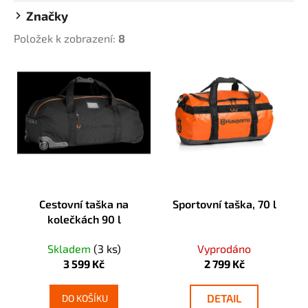
u
a
Značky
k
j
Položek k zobrazení:
8
t
í
ů
V
t
ý
?
p
i
s
p
HLEDAT
r
o
Cestovní taška na
Sportovní taška, 70 l
d
kolečkách 90 l
D
u
o
k
Skladem
(3 ks)
Vyprodáno
p
t
3 599 Kč
2 799 Kč
o
ů
r
DETAIL
u
DO KOŠÍKU