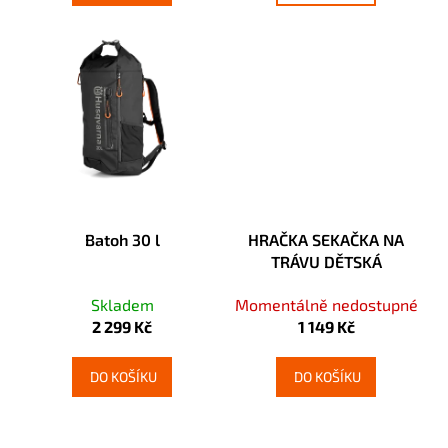
č
u
j
e
m
e
Batoh 30 l
HRAČKA SEKAČKA NA
TRÁVU DĚTSKÁ
Skladem
Momentálně nedostupné
2 299 Kč
1 149 Kč
DO KOŠÍKU
DO KOŠÍKU