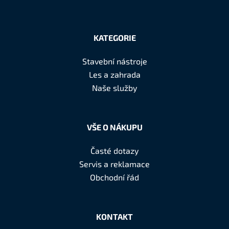
Z
á
KATEGORIE
p
a
Stavební nástroje
t
Les a zahrada
í
Naše služby
VŠE O NÁKUPU
Časté dotazy
Servis a reklamace
Obchodní řád
KONTAKT