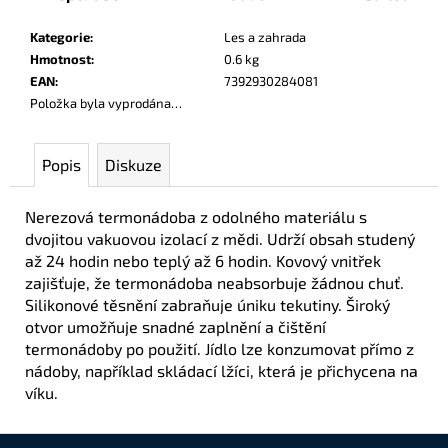
č
u
Kategorie
:
Les a zahrada
j
Hmotnost
:
0.6 kg
e
EAN
:
7392930284081
m
Položka byla vyprodána…
e
Popis
Diskuze
Nerezová termonádoba z odolného materiálu s
dvojitou vakuovou izolací z mědi. Udrží obsah studený
až 24 hodin nebo teplý až 6 hodin. Kovový vnitřek
zajišťuje, že termonádoba neabsorbuje žádnou chuť.
Silikonové těsnění zabraňuje úniku tekutiny. Široký
otvor umožňuje snadné zaplnění a čištění
termonádoby po použití. Jídlo lze konzumovat přímo z
nádoby, například skládací lžíci, která je přichycena na
víku.