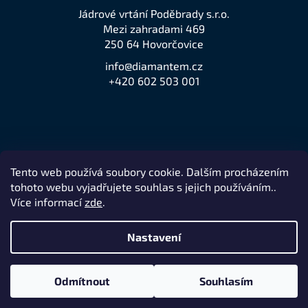
Jádrové vrtání Poděbrady s.r.o.
Mezi zahradami 469
250 64 Hovorčovice
info@diamantem.cz
+420 602 503 001
Tento web používá soubory cookie. Dalším procházením
Přijímáme online platby
tohoto webu vyjadřujete souhlas s jejich používáním..
Více informací
zde
.
Nastavení
Remedio Digital
Vytvořil Shoptet
Nakódovalo
|
Odmítnout
Souhlasím
Copyright 2026
jeden z největších prodejců značky Husqvarna
.
Všechna práva vyhrazena.