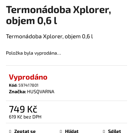
Termonádoba Xplorer,
a
produktu
je
j
objem 0,6 l
0,0
í
z
t
5
Termonádoba Xplorer, objem 0,6 l
?
hvězdiček.
Položka byla vyprodána…
HLEDAT
Vyprodáno
Kód:
597417801
Značka:
HUSQVARNA
D
o
749 Kč
p
o
619 Kč bez DPH
r
Měrná
u
cena:
Zeptat se
Hlídat
Sdílet