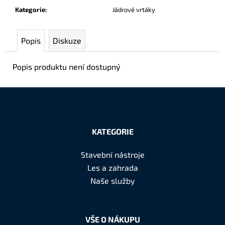
č
Kategorie
:
Jádrové vrtáky
u
j
e
Popis
Diskuze
m
e
Popis produktu není dostupný
Z
á
KATEGORIE
p
a
Stavební nástroje
t
Les a zahrada
í
Naše služby
VŠE O NÁKUPU