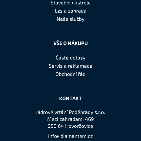
a
Stavební nástroje
t
Les a zahrada
í
Naše služby
VŠE O NÁKUPU
Časté dotazy
Servis a reklamace
Obchodní řád
KONTAKT
Jádrové vrtání Poděbrady s.r.o.
Mezi zahradami 469
250 64 Hovorčovice
info@diamantem.cz