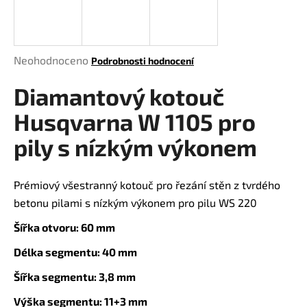
a
j
í
Průměrné
Neohodnoceno
Podrobnosti hodnocení
t
hodnocení
?
Diamantový kotouč
produktu
je
Husqvarna W 1105 pro
0,0
z
pily s nízkým výkonem
5
HLEDAT
hvězdiček.
Prémiový všestranný kotouč pro řezání stěn z tvrdého
betonu pilami s nízkým výkonem pro pilu WS 220
D
Šířka otvoru: 60 mm
o
Délka segmentu: 40 mm
p
o
Šířka segmentu: 3,8 mm
r
u
Výška segmentu: 11+3 mm