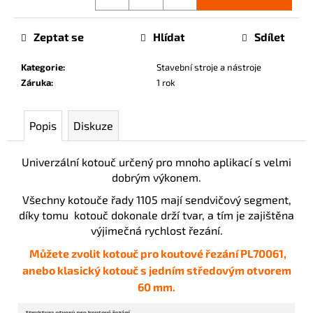
Zeptat se
Hlídat
Sdílet
Kategorie
:
Stavební stroje a nástroje
Záruka
:
1 rok
Popis
Diskuze
Univerzální kotouč určený pro mnoho aplikací s velmi
dobrým výkonem.
Všechny kotouče řady 1105 mají sendvičový segment,
díky tomu kotouč dokonale drží tvar, a tím je zajištěna
výjimečná rychlost řezání.
Můžete zvolit kotouč pro koutové řezání PL70061,
anebo klasický kotouč s jedním středovým otvorem
60 mm.