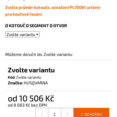
č
Zvolte průměr kotouče, označení PL70061 určeno
u
j
pro
kouřové
řezání
e
m
Ø KOTOUČ Ø SEGMENT Ø OTVOR
e
Můžeme doručit do:
Zvolte variantu
Zvolte variantu
Kód:
Zvolte variantu
Značka:
HUSQVARNA
od
10 506 Kč
od
8 683 Kč
bez DPH
Měrná
DO KOŠÍKU
cena: