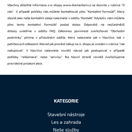
Všechny důležité informace o e-shopu
www.diamantem.cz
se dozvíte v rubrice
"O
nás"
. V případě potřeby nás můžete kontaktovat přes
"Kontaktní formulář"
, který
stejně jako naše kontaktní údaje naleznete v oddílu
"Kontakt"
. Kdykoliv nám můžete
přes tento
kontaktní formulář
poslat dotaz. Odpovědi na
nejčastnější
dotazy
uvádíme v oddílu
FAQ
. Zákonnou povinnost zveřejňovat
"Obchodní
podmínky"
plníme v příslušném oddíle, který naleznete jak v hlavičce, tak v
patičkových odkazech. Návod jak provést nákup na e-shopu je uveden v rubrice
"Jak
nakupovat"
. V hlavičce naleznete rovněž návod jak postupovat v případě
potřeby
"reklamace"
, nebo
"servisu"
. Na hlavní straně rovněž zveřejňujeme
pravidelné prodejní
akce
.
Z
á
KATEGORIE
p
a
Stavební nástroje
t
Les a zahrada
í
Naše služby