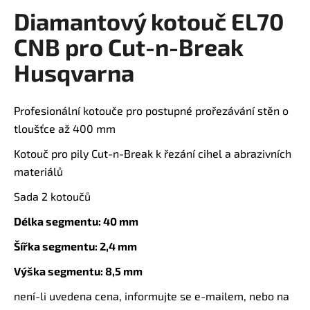
Diamantový kotouč EL70
a
produktu
je
j
CNB pro Cut-n-Break
0,0
í
z
Husqvarna
t
5
?
hvězdiček.
Profesionální kotouče pro postupné prořezávání stěn o
tloušťce až 400 mm
Kotouč pro pily Cut-n-Break k řezání cihel a abrazivních
HLEDAT
materiálů
Sada 2 kotoučů
Délka segmentu: 40 mm
D
o
Šířka segmentu: 2,4 mm
p
o
Výška segmentu: 8,5 mm
r
není-li uvedena cena, informujte se e-mailem, nebo na
u