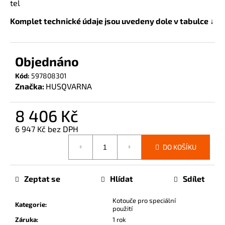
tel
č
u
Komplet technické údaje jsou uvedeny dole v tabulce ↓
j
e
m
Objednáno
e
Kód:
597808301
Značka:
HUSQVARNA
8 406 Kč
6 947 Kč bez DPH
Měrná
DO KOŠÍKU
cena:
Zeptat se
Hlídat
Sdílet
Kotouče pro speciální
Kategorie
:
použití
Záruka
:
1 rok