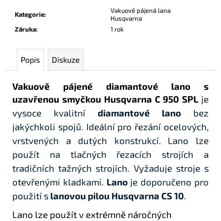
Vakuově pájená lana
Kategorie
:
Husqvarna
Záruka
:
1 rok
Popis
Diskuze
Vakuově pájené diamantové lano s
uzavřenou smyčkou Husqvarna C 950 SPL
je
vysoce kvalitní
diamantové lano
bez
jakýchkoli spojů. Ideální pro řezání ocelových,
vrstvených a dutých konstrukcí. Lano lze
použít na tlačných řezacích strojích a
tradičních tažných strojích. Vyžaduje stroje s
otevřenými kladkami.
Lano
je doporučeno pro
použití s
lanovou pilou Husqvarna CS 10
.
Lano lze použít v extrémně náročných