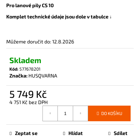
č
Pro lanové pily CS 10
u
j
Komplet technické údaje jsou dole v tabulce ↓
e
m
e
Můžeme doručit do:
12.8.2026
Skladem
Kód:
577678201
Značka:
HUSQVARNA
5 749 Kč
4 751 Kč bez DPH
Měrná
DO KOŠÍKU
cena:
Zeptat se
Hlídat
Sdílet