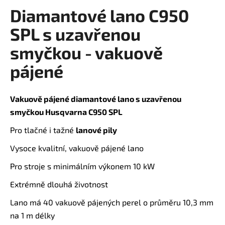
Diamantové lano C950
a
produktu
je
j
SPL s uzavřenou
0,0
í
z
smyčkou - vakuově
t
5
?
pájené
hvězdiček.
Vakuově pájené diamantové lano s uzavřenou
smyčkou Husqvarna C950 SPL
HLEDAT
Pro tlačné i tažné
lanové pily
Vysoce kvalitní, vakuově pájené lano
D
Pro stroje s minimálním výkonem 10 kW
o
Extrémně dlouhá životnost
p
o
Lano má 40 vakuově pájených perel o průměru 10,3 mm
r
na 1 m délky
u