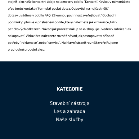
stejně jako naše kontaktní údaje naleznete v oddílu
"Kontakt"
. Kdykoliv nám můžete
přes tento
kontaktní formulář
poslat dotaz. Odpovědi na
nejčastnější
dotazy
uvádíme v oddílu
FAQ
. Zákonnou povinnost zveřejňovat
"Obchodní
podmínky"
plníme v příslušném oddíle, který naleznete jak v hlavičce, tak v
patičkových odkazech. Návod jak provést nákup na e-shopu je uveden v rubrice
"Jak
nakupovat"
. V hlavičce naleznete rovněž návod jak postupovat v případě
potřeby
"reklamace"
, nebo
"servisu"
. Na hlavní straně rovněž zveřejňujeme
pravidelné prodejní
akce
.
Z
á
KATEGORIE
p
a
Stavební nástroje
t
Les a zahrada
í
Naše služby