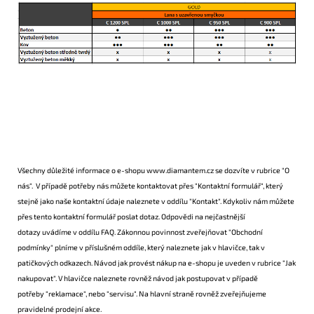
Všechny důležité informace o e-shopu
www.diamantem.cz
se dozvíte v rubrice
"O
nás"
. V případě potřeby nás můžete kontaktovat přes
"Kontaktní formulář"
, který
stejně jako naše kontaktní údaje naleznete v oddílu
"Kontakt"
. Kdykoliv nám můžete
přes tento
kontaktní formulář
poslat dotaz. Odpovědi na
nejčastnější
dotazy
uvádíme v oddílu
FAQ
. Zákonnou povinnost zveřejňovat
"Obchodní
podmínky"
plníme v příslušném oddíle, který naleznete jak v hlavičce, tak v
patičkových odkazech. Návod jak provést nákup na e-shopu je uveden v rubrice
"Jak
nakupovat"
. V hlavičce naleznete rovněž návod jak postupovat v případě
potřeby
"reklamace"
, nebo
"servisu"
. Na hlavní straně rovněž zveřejňujeme
pravidelné prodejní
akce
.