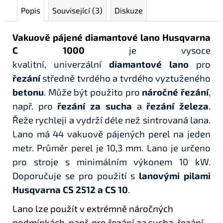
Popis
Související (3)
Diskuze
Vakuově pájené diamantové lano Husqvarna
C 1000
je vysoce
kvalitní,
univerzální
diamantové lano
pro
řezání
středně tvrdého a tvrdého vyztuženého
betonu
. Může být použito pro
náročné řezání
,
např. pro
řezání za sucha
a
řezání železa
.
Řeže rychleji a vydrží déle než sintrovaná lana.
Lano má 44 vakuově pájených perel na jeden
metr. Průměr perel je 10,3 mm. Lano je určeno
pro stroje s minimálním výkonem 10 kW.
Doporučuje se pro použití s
lanovými pilami
Husqvarna CS 2512 a CS 10
.
Lano lze použít v extrémně náročných
podmínkách, např. pro řezání za sucha, řezání