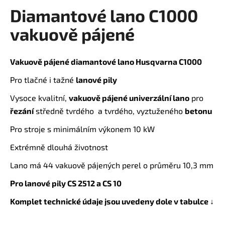
Diamantové lano C1000
a
produktu
je
j
vakuově pájené
0,0
í
z
t
5
Vakuově pájené diamantové lano Husqvarna C1000
?
hvězdiček.
Pro tlačné i tažné
lanové pily
Vysoce kvalitní,
vakuově pájené univerzální lano
pro
řezání
středně tvrdého a tvrdého, vyztuženého
betonu
HLEDAT
Pro stroje s minimálním výkonem 10 kW
Extrémně dlouhá životnost
D
Lano má 44 vakuově pájených perel o průměru 10,3 mm
o
Pro lanové pily CS 2512 a CS 10
p
o
Komplet technické údaje jsou uvedeny dole v tabulce ↓
r
u