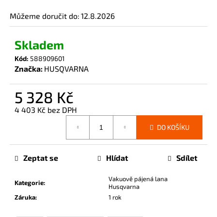
č
u
Můžeme doručit do:
12.8.2026
j
e
Skladem
m
e
Kód:
588909601
Značka:
HUSQVARNA
5 328 Kč
4 403 Kč bez DPH
Měrná
DO KOŠÍKU
cena:
Zeptat se
Hlídat
Sdílet
Vakuově pájená lana
Kategorie
:
Husqvarna
Záruka
:
1 rok