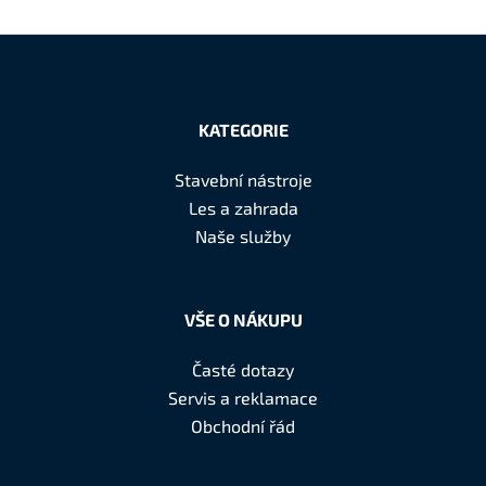
Z
á
KATEGORIE
p
a
Stavební nástroje
t
Les a zahrada
í
Naše služby
VŠE O NÁKUPU
Časté dotazy
Servis a reklamace
Obchodní řád