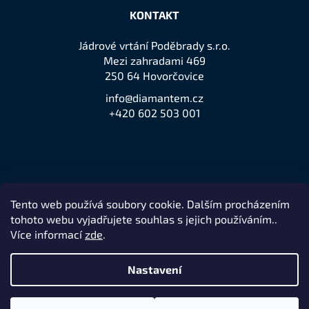
KONTAKT
Jádrové vrtání Poděbrady s.r.o.
Mezi zahradami 469
250 64 Hovorčovice
info@diamantem.cz
+420 602 503 001
Tento web používá soubory cookie. Dalším procházením
Přijímáme online platby
tohoto webu vyjadřujete souhlas s jejich používáním..
Více informací
zde
.
Nastavení
Remedio Digital
Vytvořil Shoptet
Nakódovalo
|