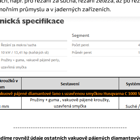
, např. pro řezání za sucha, řezání železa, až po ře
ámořním průmyslu a v jaderných zařízeních.
----------------------------------------------------
ádíme rovněž údaje ostatních
vakuově pájených diamantový