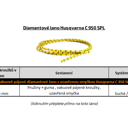
Dia
mantové lano Husqvarna
C 95
0 SPL
(kliknutím přejdete přímo na toto lano)