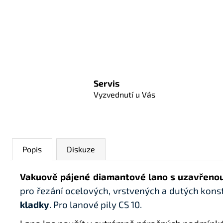
Servis
Vyzvednutí u Vás
Popis
Diskuze
Vakuově pájené diamantové lano s uzavřen
pro řezání ocelových, vrstvených a dutých konstr
kladky
. Pro lanové pily CS 10.