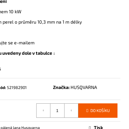
jení
onem 10 kW
 perel o průměru 10,3 mm na 1 m délky
ujte se e-mailem
u uvedeny dole v tabulce ↓
6
Značka:
HUSQVARNA
ód:
521982901
DO KOŠÍKU
Tisk
 pájená lana Husqvarna