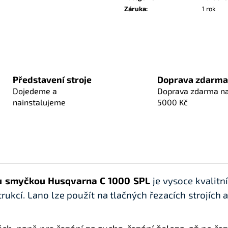
Záruka
:
1 rok
Představení stroje
Doprava zdarma
Dojedeme a
Doprava zdarma n
nainstalujeme
5000 Kč
ou smyčkou Husqvarna C 1000 SPL
je vysoce kvalitn
ukcí. Lano lze použít na tlačných řezacích strojích a