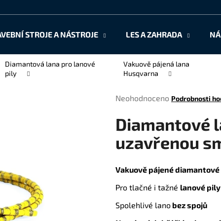
AVEBNÍ STROJE A NÁSTROJE
LES A ZAHRADA
NÁ
Co potřebujete najít?
Diamantová lana pro lanové
Vakuově pájená lana
pily
Husqvarna
HLEDAT
Průměrné
Neohodnoceno
Podrobnosti ho
hodnocení
Diamantové l
produktu
je
Doporučujeme
uzavřenou sm
0,0
z
5
Vakuově pájené diamantové
hvězdiček.
Pro tlačné i tažné
lanové pily
Spolehlivé lano
bez spojů