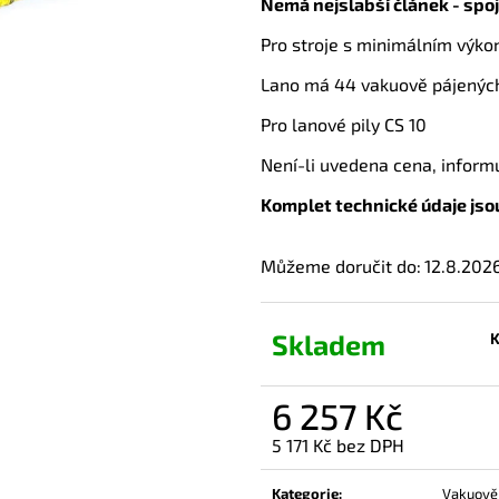
Nemá nejslabší článek - spo
Pro stroje s minimálním výk
Lano má 44 vakuově pájených
Pro lanové pily CS 10
Není-li uvedena cena, inform
Komplet technické údaje jso
Můžeme doručit do:
12.8.202
Skladem
K
6 257 Kč
5 171 Kč bez DPH
Měrná
cena:
Kategorie
:
Vakuově