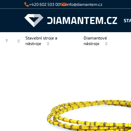
K
Přejít
+420 602 503 001
info@diamantem.cz
na
o
Zpět
Zpět
obsah
š
ST
do
do
í
k
obchodu
obchodu
Stavební stroje a
Diamantové
Domů
nástroje
nástroje