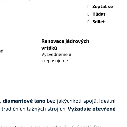
Zeptat se
Hlídat
Sdílet
Renovace jádrových
vrtáků
ad
Vyzvedneme a
zrepasujeme
í,
diamantové lano
bez jakýchkoli spojů. Ideální
 tradičních tažných strojích.
Vyžaduje otevřené