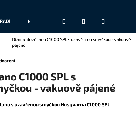
Hledat
Přihlášení
Nákupní
ŘADÍ
NAŠE SLUŽBY
KONTAKT
košík
Diamantové lano C1000 SPL s uzavřenou smyčkou - vakuově
pájené
dnocení
ano C1000 SPL s
yčkou - vakuově pájené
 lano s uzavřenou smyčkou Husqvarna C1000 SPL