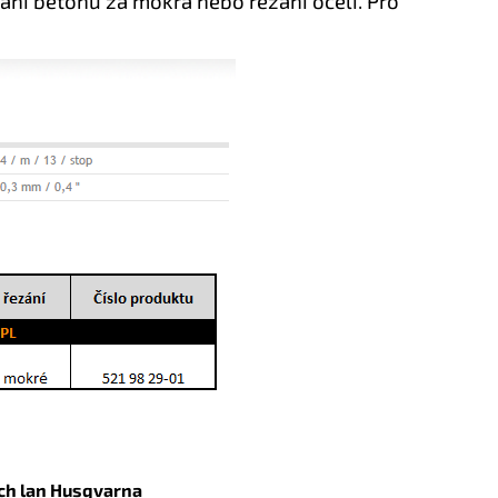
zání betonu za mokra nebo řezání oceli.
Pro
ch lan Husqvarna