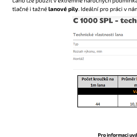
Lano lze použít v extrémně náročných podmínkách
tlačné i tažné
lanové pily
.
Ideální pro práci v n
Pro informaci uv