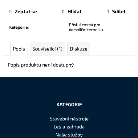
č
u
Zeptat se
Hlídat
Sdílet
j
e
Příslušenství pro
Kategorie
:
m
demoliční techniku
e
Popis
Související (1)
Diskuze
Popis produktu není dostupný
Z
á
KATEGORIE
p
a
Stavební nástroje
t
Les a zahrada
í
Naše služby