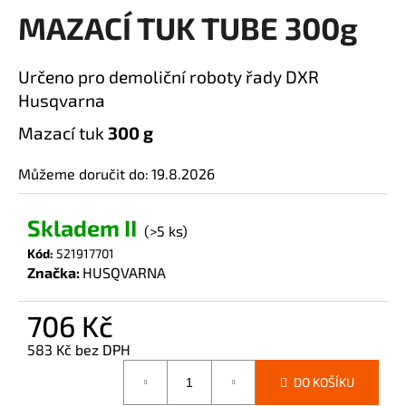
MAZACÍ TUK TUBE 300g
a
produktu
je
j
0,0
í
Určeno pro demoliční roboty řady DXR
z
t
Husqvarna
5
?
hvězdiček.
Mazací tuk
300 g
Můžeme doručit do:
19.8.2026
HLEDAT
Skladem II
(>5 ks)
Kód:
521917701
Značka:
HUSQVARNA
D
o
706 Kč
p
583 Kč bez DPH
o
Měrná
r
DO KOŠÍKU
cena:
u