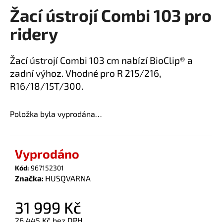
Žací ústrojí Combi 103 pro
a
produktu
je
j
ridery
0,0
í
z
t
5
Žací ústrojí Combi 103 cm nabízí BioClip® a
?
hvězdiček.
zadní výhoz. Vhodné pro R 215/216,
R16/18/15T/300.
Položka byla vyprodána…
HLEDAT
Vyprodáno
D
Kód:
967152301
o
Značka:
HUSQVARNA
p
o
31 999 Kč
r
u
26 445 Kč bez DPH