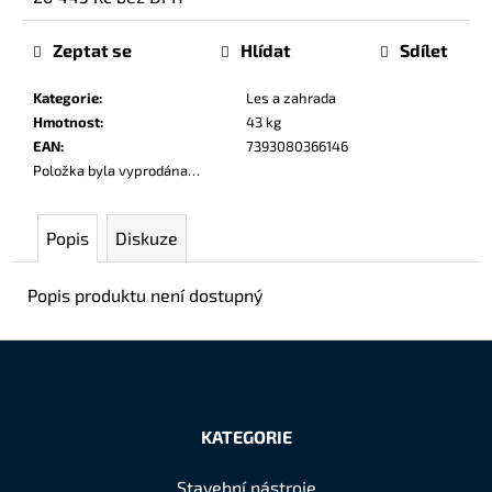
č
Měrná
u
cena:
Zeptat se
Hlídat
Sdílet
j
e
Kategorie
:
Les a zahrada
m
Hmotnost
:
43 kg
e
EAN
:
7393080366146
Položka byla vyprodána…
Popis
Diskuze
Popis produktu není dostupný
Z
á
KATEGORIE
p
a
Stavební nástroje