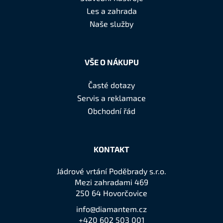
t
Les a zahrada
í
Naše služby
VŠE O NÁKUPU
Časté dotazy
Servis a reklamace
Obchodní řád
KONTAKT
Jádrové vrtání Poděbrady s.r.o.
Mezi zahradami 469
250 64 Hovorčovice
info@diamantem.cz
+420 602 503 001