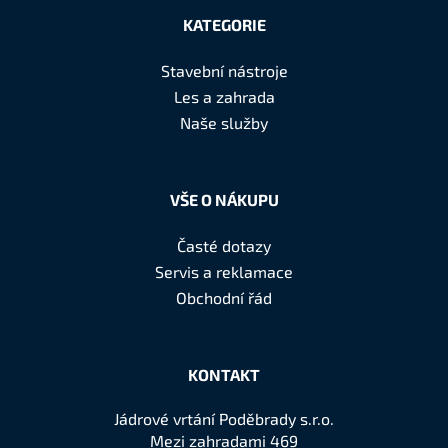
á
KATEGORIE
p
a
Stavební nástroje
t
Les a zahrada
í
Naše služby
VŠE O NÁKUPU
Časté dotazy
Servis a reklamace
Obchodní řád
KONTAKT
Jádrové vrtání Poděbrady s.r.o.
Mezi zahradami 469