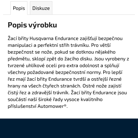
Popis
Diskuze
Popis výrobku
Žací břity Husqvarna Endurance zajišťují bezpečnou
manipulaci a perfektní střih trávníku. Pro větší
bezpečnost se nože, pokud se dotknou nějakého
předmětu, sklopí zpět do žacího disku. Jsou vyrobeny z
tvrzené uhlíkové oceli pro extra odolnost a splňují
všechny požadované bezpečnostní normy. Pro lepší
řez mají žací břity Endurance tvrdší a ostřejší řezné
hrany na všech čtyřech stranách. Ostré nože zajistí
čistý řez a zdravější trávník. Žací břity Endurance jsou
součástí naší široké řady vysoce kvalitního
příslušenství Automower®.
Z