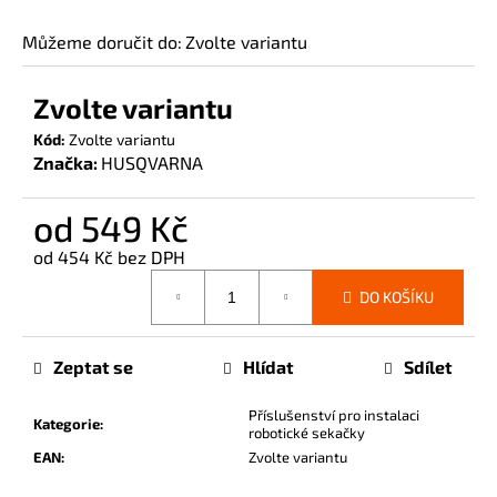
č
u
Můžeme doručit do:
Zvolte variantu
j
e
Zvolte variantu
m
e
Kód:
Zvolte variantu
Značka:
HUSQVARNA
od
549 Kč
od
454 Kč
bez DPH
Měrná
DO KOŠÍKU
cena:
Zeptat se
Hlídat
Sdílet
Příslušenství pro instalaci
Kategorie
:
robotické sekačky
EAN
:
Zvolte variantu