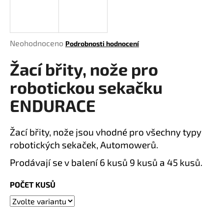
a
j
í
Průměrné
Neohodnoceno
Podrobnosti hodnocení
t
hodnocení
?
Žací břity, nože pro
produktu
je
robotickou sekačku
0,0
z
ENDURACE
5
HLEDAT
hvězdiček.
Žací břity, nože jsou vhodné pro všechny typy
robotických sekaček, Automowerů.
D
Prodávají se v balení 6 kusů 9 kusů a 45 kusů.
o
p
POČET KUSŮ
o
r
u