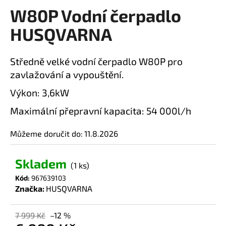
W80P Vodní čerpadlo
a
produktu
je
j
HUSQVARNA
0,0
í
z
t
5
Středně velké vodní čerpadlo W80P pro
?
hvězdiček.
zavlažování a vypouštění.
Výkon: 3,6kW
Maximální přepravní kapacita: 54 000l/h
HLEDAT
Můžeme doručit do:
11.8.2026
Skladem
D
(1 ks)
o
Kód:
967639103
p
Značka:
HUSQVARNA
o
r
7 999 Kč
–12 %
u