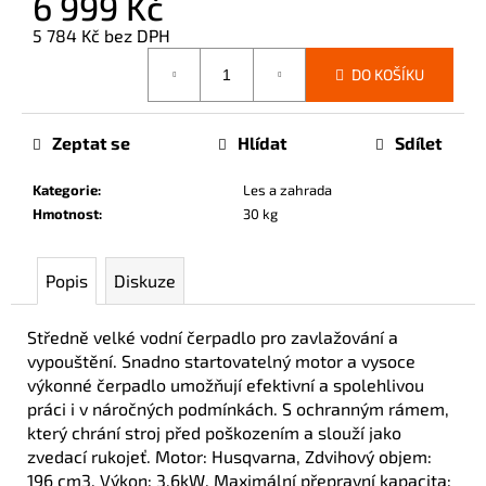
6 999 Kč
č
u
5 784 Kč bez DPH
j
Měrná
DO KOŠÍKU
e
cena:
m
e
Zeptat se
Hlídat
Sdílet
Kategorie
:
Les a zahrada
Hmotnost
:
30 kg
Popis
Diskuze
Středně velké vodní čerpadlo pro zavlažování a
vypouštění. Snadno startovatelný motor a vysoce
výkonné čerpadlo umožňují efektivní a spolehlivou
práci i v náročných podmínkách. S ochranným rámem,
který chrání stroj před poškozením a slouží jako
zvedací rukojeť. Motor: Husqvarna, Zdvihový objem:
196 cm3, Výkon: 3,6kW, Maximální přepravní kapacita: