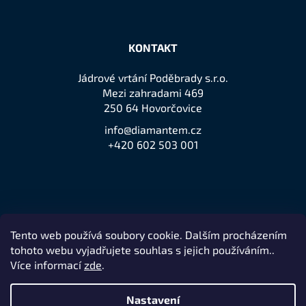
KONTAKT
Jádrové vrtání Poděbrady s.r.o.
Mezi zahradami 469
250 64 Hovorčovice
info@diamantem.cz
+420 602 503 001
Tento web používá soubory cookie. Dalším procházením
Přijímáme online platby
tohoto webu vyjadřujete souhlas s jejich používáním..
Více informací
zde
.
Nastavení