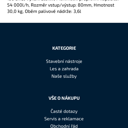
54 000l/h, Rozměr vstup/výstup: 80mm, Hmotnost
30,0 kg, Oběm palivové nádrže: 3,6l
Z
á
KATEGORIE
p
a
Stavební nástroje
t
Les a zahrada
í
Naše služby
VŠE O NÁKUPU
Časté dotazy
Servis a reklamace
Obchodní řád