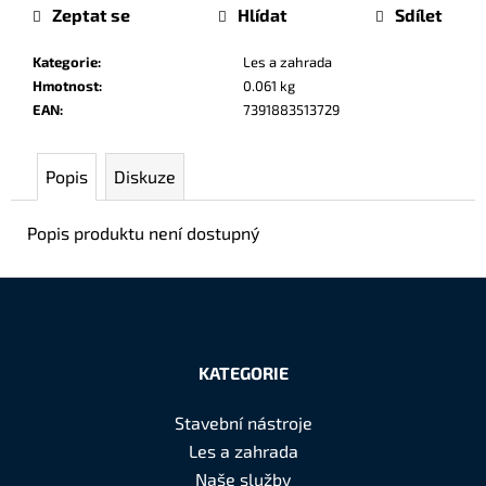
cena:
č
Zeptat se
Hlídat
Sdílet
u
j
Kategorie
:
Les a zahrada
e
Hmotnost
:
0.061 kg
m
EAN
:
7391883513729
e
Popis
Diskuze
Popis produktu není dostupný
Z
á
KATEGORIE
p
a
Stavební nástroje
t
Les a zahrada
í
Naše služby