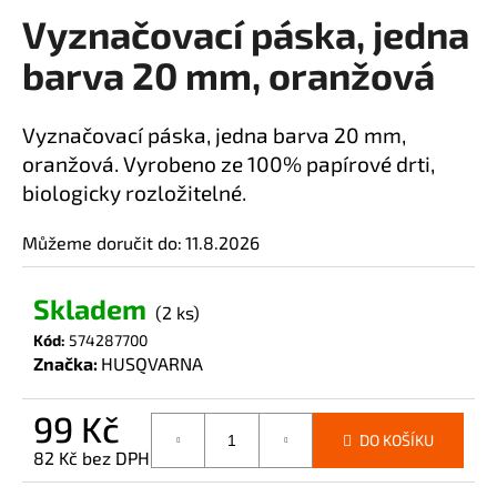
Vyznačovací páska, jedna
a
produktu
je
j
barva 20 mm, oranžová
0,0
í
z
t
5
Vyznačovací páska, jedna barva 20 mm,
?
hvězdiček.
oranžová. Vyrobeno ze 100% papírové drti,
biologicky rozložitelné.
Můžeme doručit do:
11.8.2026
HLEDAT
Skladem
(2 ks)
Kód:
574287700
D
Značka:
HUSQVARNA
o
p
99 Kč
o
DO KOŠÍKU
r
82 Kč bez DPH
Měrná
u