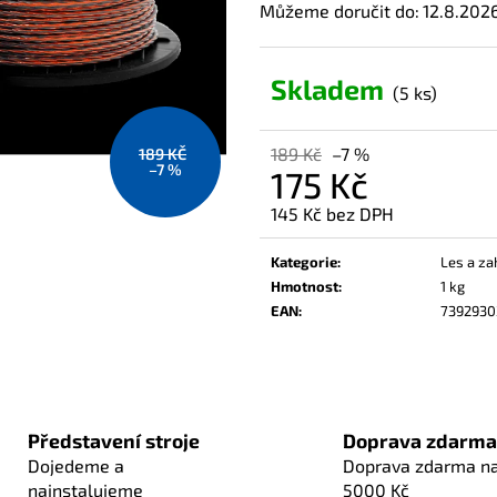
Můžeme doručit do:
12.8.202
Skladem
(5 ks)
189 Kč
–7 %
189 KČ
–7 %
175 Kč
145 Kč bez DPH
Měrná
cena:
Kategorie
:
Les a za
Hmotnost
:
1 kg
EAN
:
7392930
Představení stroje
Doprava zdarma
Dojedeme a
Doprava zdarma n
nainstalujeme
5000 Kč