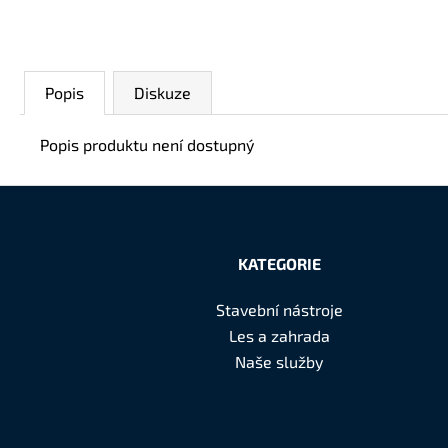
Popis
Diskuze
Popis produktu není dostupný
Z
á
KATEGORIE
p
Stavební nástroje
a
Les a zahrada
t
Naše služby
í