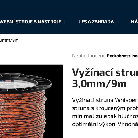
AVEBNÍ STROJE A NÁSTROJE
LES A ZAHRADA
NÁ
Co potřebujete najít?
 3,0mm/9m
Průměrné
Neohodnoceno
Podrobnosti ho
HLEDAT
hodnocení
Vyžínací stru
produktu
je
3,0mm/9m
0,0
Doporučujeme
z
5
Vyžínací struna Whisper
hvězdiček.
struna s krouceným profi
minimalizuje tak hlučnos
optimální výkon. Vhodná