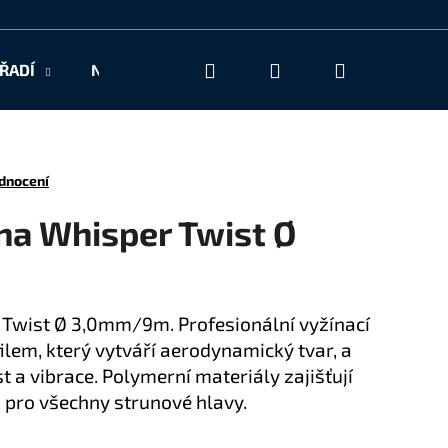
Hledat
Přihlášení
Nákupní
ŘADÍ
NAŠE SLUŽBY
KONTAKT
košík
dnocení
na Whisper Twist Ø
 Twist Ø 3,0mm/9m. Profesionální vyžínací
lem, který vytváří aerodynamický tvar, a
t a vibrace. Polymerní materiály zajišťují
 pro všechny strunové hlavy.