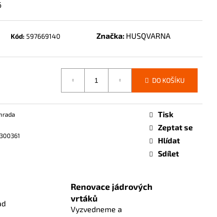
6
Značka:
HUSQVARNA
Kód:
597669140
DO KOŠÍKU
Tisk
hrada
Zeptat se
300361
Hlídat
Sdílet
Renovace jádrových
vrtáků
ad
Vyzvedneme a