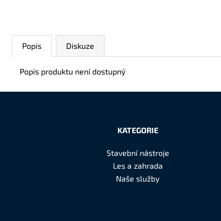
Popis
Diskuze
Popis produktu není dostupný
Z
á
KATEGORIE
p
Stavební nástroje
a
Les a zahrada
t
Naše služby
í