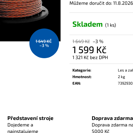
Můžeme doručit do:
11.8.2026
Skladem
(1 ks)
1 649 Kč
–3 %
1 649 KČ
–3 %
1 599 Kč
1 321 Kč bez DPH
Měrná
cena:
Kategorie
:
Les a za
Hmotnost
:
2 kg
EAN
:
739293
Představení stroje
Doprava zdarma
Dojedeme a
Doprava zdarma n
nainstalujeme
5000 Kč