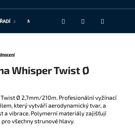
Hledat
Přihlášení
Nákupní
ŘADÍ
NAŠE SLUŽBY
KONTAKT
košík
dnocení
na Whisper Twist Ø
 Twist Ø 2,7mm/210m. Profesionální vyžínací
lem, který vytváří aerodynamický tvar, a
t a vibrace. Polymerní materiály zajišťují
 pro všechny strunové hlavy.