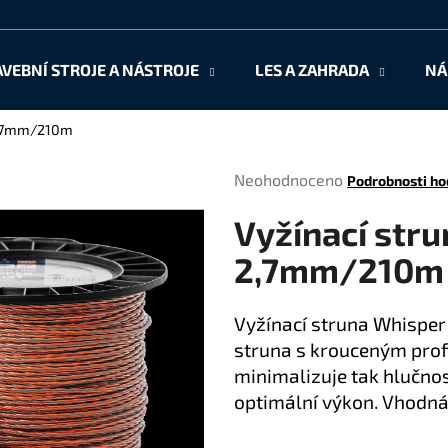
AVEBNÍ STROJE A NÁSTROJE
LES A ZAHRADA
NÁ
Co potřebujete najít?
 2,7mm/210m
Průměrné
Neohodnoceno
Podrobnosti ho
HLEDAT
hodnocení
Vyžínací stru
produktu
je
2,7mm/210m
0,0
Doporučujeme
z
5
Vyžínací struna Whisper
hvězdiček.
struna s krouceným profi
minimalizuje tak hlučnos
optimální výkon. Vhodná