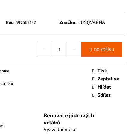
Značka:
HUSQVARNA
Kód:
597669132
DO KOŠÍKU
Tisk
hrada
Zeptat se
0300354
Hlídat
Sdílet
Renovace jádrových
vrtáků
ad
Vyzvedneme a