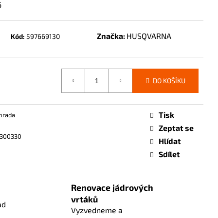
6
Značka:
HUSQVARNA
Kód:
597669130
DO KOŠÍKU
Tisk
hrada
Zeptat se
0300330
Hlídat
Sdílet
Renovace jádrových
vrtáků
ad
Vyzvedneme a