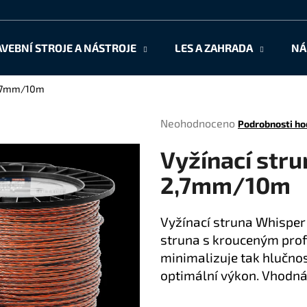
AVEBNÍ STROJE A NÁSTROJE
LES A ZAHRADA
NÁ
Co potřebujete najít?
 2,7mm/10m
Průměrné
Neohodnoceno
Podrobnosti ho
HLEDAT
hodnocení
Vyžínací stru
produktu
je
2,7mm/10m
0,0
Doporučujeme
z
5
Vyžínací struna Whisper
hvězdiček.
struna s krouceným profi
minimalizuje tak hlučnos
optimální výkon. Vhodná