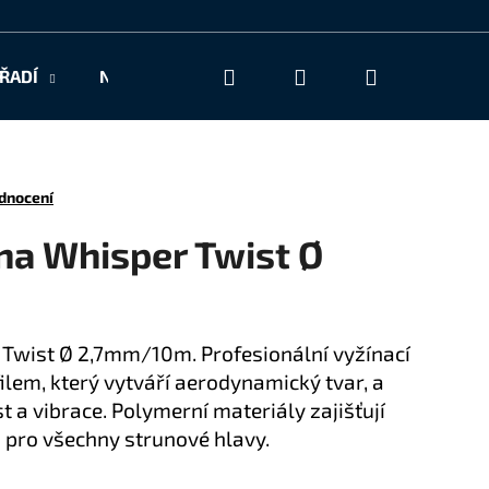
Hledat
Přihlášení
Nákupní
ŘADÍ
NAŠE SLUŽBY
KONTAKT
košík
dnocení
na Whisper Twist Ø
 Twist Ø 2,7mm/10m. Profesionální vyžínací
lem, který vytváří aerodynamický tvar, a
t a vibrace. Polymerní materiály zajišťují
 pro všechny strunové hlavy.