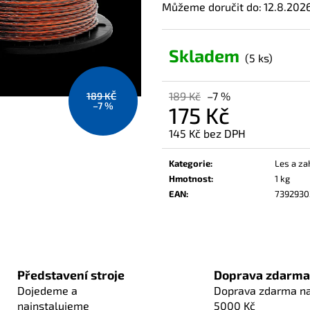
Můžeme doručit do:
12.8.202
Skladem
(5 ks)
189 Kč
–7 %
189 KČ
–7 %
175 Kč
145 Kč bez DPH
Měrná
cena:
Kategorie
:
Les a za
Hmotnost
:
1 kg
EAN
:
739293
Představení stroje
Doprava zdarma
Dojedeme a
Doprava zdarma n
nainstalujeme
5000 Kč