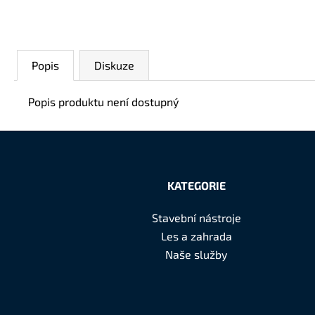
Popis
Diskuze
Popis produktu není dostupný
Z
á
KATEGORIE
p
Stavební nástroje
a
Les a zahrada
t
Naše služby
í