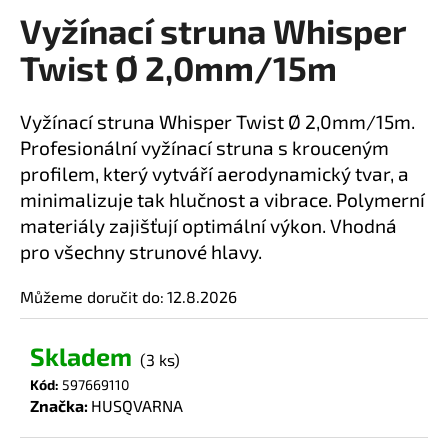
Vyžínací struna Whisper
a
produktu
je
j
Twist Ø 2,0mm/15m
0,0
í
z
t
5
Vyžínací struna Whisper Twist Ø 2,0mm/15m.
?
hvězdiček.
Profesionální vyžínací struna s krouceným
profilem, který vytváří aerodynamický tvar, a
minimalizuje tak hlučnost a vibrace. Polymerní
materiály zajišťují optimální výkon. Vhodná
HLEDAT
pro všechny strunové hlavy.
Můžeme doručit do:
12.8.2026
D
o
Skladem
(3 ks)
p
Kód:
597669110
o
Značka:
HUSQVARNA
r
u