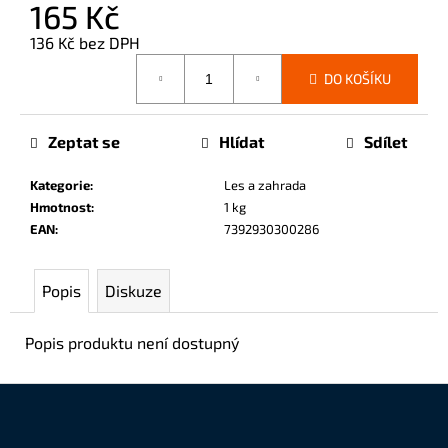
165 Kč
č
u
136 Kč bez DPH
j
Měrná
e
DO KOŠÍKU
cena:
m
e
Zeptat se
Hlídat
Sdílet
Kategorie
:
Les a zahrada
Hmotnost
:
1 kg
EAN
:
7392930300286
Popis
Diskuze
Popis produktu není dostupný
Z