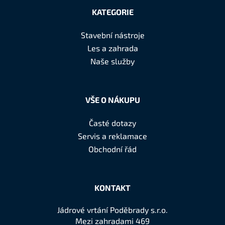
á
KATEGORIE
p
a
Stavební nástroje
t
Les a zahrada
í
Naše služby
VŠE O NÁKUPU
Časté dotazy
Servis a reklamace
Obchodní řád
KONTAKT
Jádrové vrtání Poděbrady s.r.o.
Mezi zahradami 469