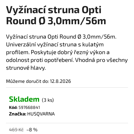
Vyžínací struna Opti
a
produktu
je
j
Round Ø 3,0mm/56m
0,0
í
z
t
5
Vyžínací struna Opti Round Ø 3,0mm/56m.
?
hvězdiček.
Univerzální vyžínací struna s kulatým
profilem. Poskytuje dobrý řezný výkon a
odolnost proti opotřebení. Vhodná pro všechny
strunové hlavy.
HLEDAT
Můžeme doručit do:
12.8.2026
D
Skladem
(3 ks)
o
Kód:
597668841
p
Značka:
HUSQVARNA
o
r
469 Kč
–8 %
u