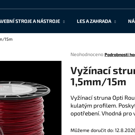
AVEBNÍ STROJE A NÁSTROJE
LES A ZAHRADA
NÁ
Co potřebujete najít?
mm/15m
Průměrné
Neohodnoceno
Podrobnosti ho
HLEDAT
hodnocení
Vyžínací stru
produktu
je
1,5mm/15m
0,0
Doporučujeme
z
5
Vyžínací struna Opti Ro
hvězdiček.
kulatým profilem. Poskyt
opotřebení. Vhodná pro 
Můžeme doručit do:
12.8.202