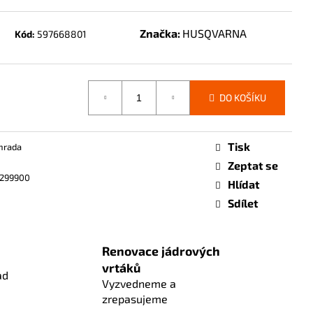
Značka:
HUSQVARNA
Kód:
597668801
DO KOŠÍKU
Tisk
hrada
Zeptat se
299900
Hlídat
Sdílet
Renovace jádrových
vrtáků
ad
Vyzvedneme a
zrepasujeme