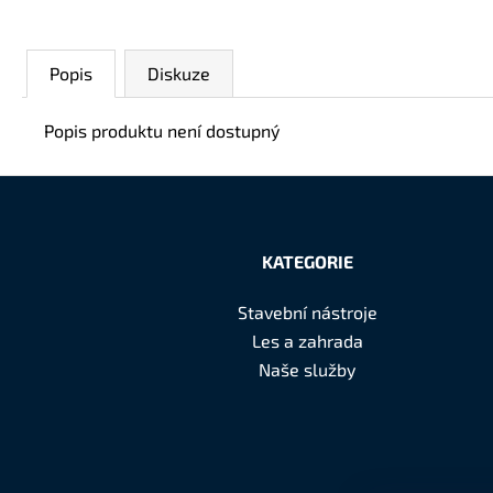
Popis
Diskuze
Popis produktu není dostupný
Z
á
KATEGORIE
p
Stavební nástroje
a
Les a zahrada
t
Naše služby
í