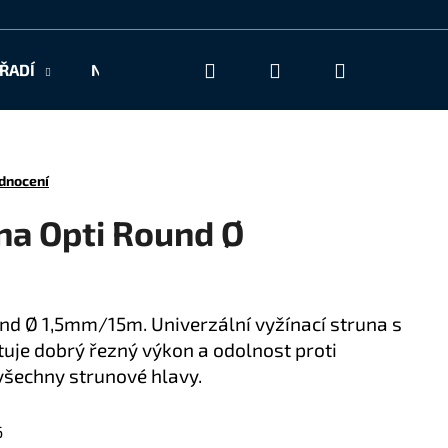
Hledat
Přihlášení
Nákupní
ŘADÍ
NAŠE SLUŽBY
KONTAKT
košík
dnocení
na Opti Round Ø
und Ø 1,5mm/15m. Univerzální vyžínací struna s
uje dobrý řezný výkon a odolnost proti
všechny strunové hlavy.
6