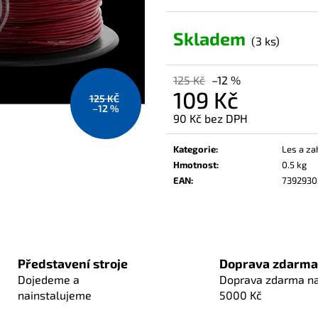
Skladem
(3 ks)
125 Kč
–12 %
109 Kč
125 KČ
–12 %
90 Kč bez DPH
Měrná
cena:
Kategorie
:
Les a za
Hmotnost
:
0.5 kg
EAN
:
7392930
Představení stroje
Doprava zdarma
Dojedeme a
Doprava zdarma n
nainstalujeme
5000 Kč