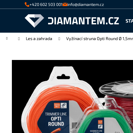
K
Přejít
+420 602 503 001
info@diamantem.cz
na
o
Zpět
Zpět
obsah
š
ST
do
do
í
k
obchodu
obchodu
Domů
Les a zahrada
Vyžínací struna Opti Round Ø 1,5