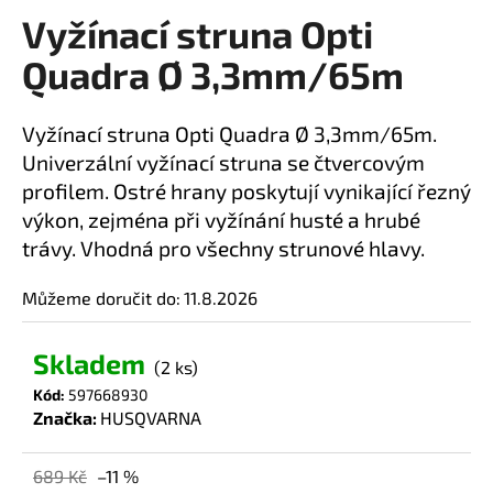
Vyžínací struna Opti
a
produktu
je
j
Quadra Ø 3,3mm/65m
0,0
í
z
t
5
Vyžínací struna Opti Quadra Ø 3,3mm/65m.
?
hvězdiček.
Univerzální vyžínací struna se čtvercovým
profilem. Ostré hrany poskytují vynikající řezný
výkon, zejména při vyžínání husté a hrubé
trávy. Vhodná pro všechny strunové hlavy.
HLEDAT
Můžeme doručit do:
11.8.2026
D
Skladem
(2 ks)
o
Kód:
597668930
p
Značka:
HUSQVARNA
o
r
689 Kč
–11 %
u