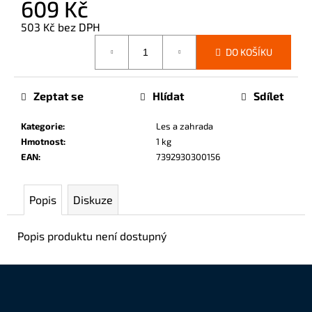
609 Kč
č
u
503 Kč bez DPH
j
Měrná
e
DO KOŠÍKU
cena:
m
e
Zeptat se
Hlídat
Sdílet
Kategorie
:
Les a zahrada
Hmotnost
:
1 kg
EAN
:
7392930300156
Popis
Diskuze
Popis produktu není dostupný
Z