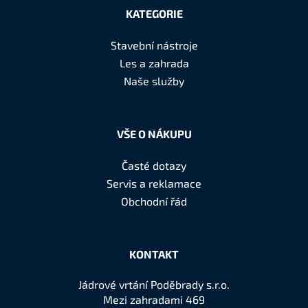
á
KATEGORIE
p
a
Stavební nástroje
t
Les a zahrada
í
Naše služby
VŠE O NÁKUPU
Časté dotazy
Servis a reklamace
Obchodní řád
KONTAKT
Jádrové vrtání Poděbrady s.r.o.
Mezi zahradami 469