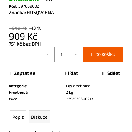
č
Kód:
597669002
u
Značka:
HUSQVARNA
j
e
1 049 Kč
–13 %
m
909 Kč
e
751 Kč bez DPH
Měrná
DO KOŠÍKU
cena:
Zeptat se
Hlídat
Sdílet
Kategorie
:
Les a zahrada
Hmotnost
:
2 kg
EAN
:
7392930300217
Popis
Diskuze