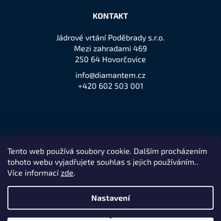
KONTAKT
Jádrové vrtání Poděbrady s.r.o.
Mezi zahradami 469
250 64 Hovorčovice
info@diamantem.cz
+420 602 503 001
Tento web používá soubory cookie. Dalším procházením
Přijímáme online platby
tohoto webu vyjadřujete souhlas s jejich používáním..
Více informací
zde
.
Nastavení
Remedio Digital
Vytvořil Shoptet
Nakódovalo
|