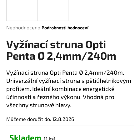
a
j
í
Průměrné
Neohodnoceno
Podrobnosti hodnocení
t
hodnocení
?
Vyžínací struna Opti
produktu
je
Penta Ø 2,4mm/240m
0,0
z
5
Vyžínací struna Opti Penta Ø 2,4mm/240m.
HLEDAT
hvězdiček.
Univerzální vyžínací struna s pětiúhelníkovým
profilem. Ideální kombinace energetické
účinnosti a řezného výkonu. Vhodná pro
D
všechny strunové hlavy.
o
p
Můžeme doručit do:
12.8.2026
o
r
u
Skladem
(1 ks)