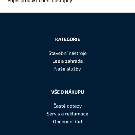
Popis produktu není dostupný
Z
á
KATEGORIE
p
a
Stavební nástroje
t
Les a zahrada
í
Naše služby
VŠE O NÁKUPU
Časté dotazy
Servis a reklamace
Obchodní řád