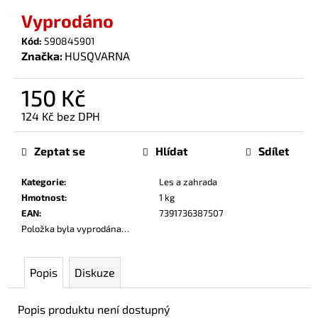
č
Vyprodáno
u
j
Kód:
590845901
e
Značka:
HUSQVARNA
m
e
150 Kč
124 Kč bez DPH
Měrná
cena:
Zeptat se
Hlídat
Sdílet
Kategorie
:
Les a zahrada
Hmotnost
:
1 kg
EAN
:
7391736387507
Položka byla vyprodána…
Popis
Diskuze
Popis produktu není dostupný