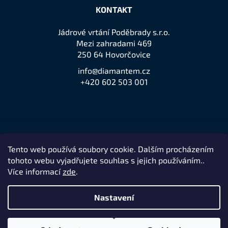
KONTAKT
Jádrové vrtání Poděbrady s.r.o.
Mezi zahradami 469
250 64 Hovorčovice
info@diamantem.cz
+420 602 503 001
Tento web používá soubory cookie. Dalším procházením
Přijímáme online platby
tohoto webu vyjadřujete souhlas s jejich používáním..
Více informací
zde
.
Nastavení
Remedio Digital
Vytvořil Shoptet
Nakódovalo
|