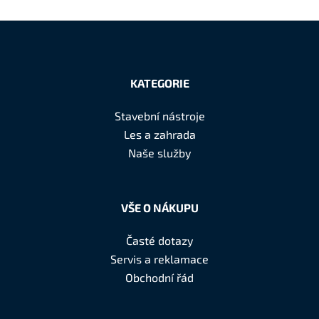
Z
á
KATEGORIE
p
a
Stavební nástroje
t
Les a zahrada
í
Naše služby
VŠE O NÁKUPU
Časté dotazy
Servis a reklamace
Obchodní řád