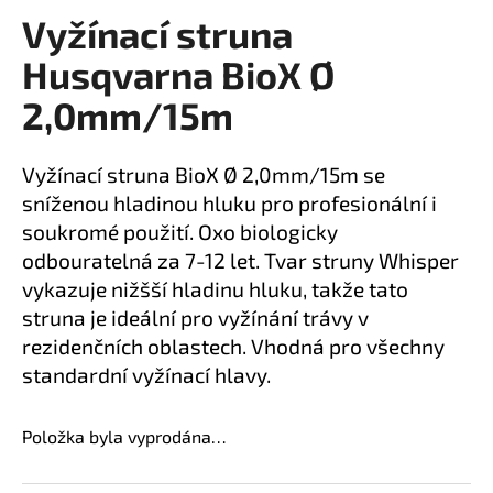
Vyžínací struna
a
produktu
je
j
Husqvarna BioX Ø
0,0
í
z
2,0mm/15m
t
5
?
hvězdiček.
Vyžínací struna BioX Ø 2,0mm/15m se
sníženou hladinou hluku pro profesionální i
soukromé použití. Oxo biologicky
odbouratelná za 7-12 let. Tvar struny Whisper
HLEDAT
vykazuje nižšší hladinu hluku, takže tato
struna je ideální pro vyžínání trávy v
rezidenčních oblastech. Vhodná pro všechny
D
standardní vyžínací hlavy.
o
p
o
Položka byla vyprodána…
r
u