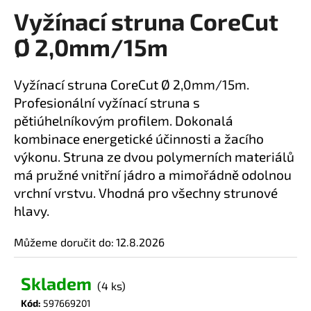
Vyžínací struna CoreCut
a
produktu
je
j
Ø 2,0mm/15m
0,0
í
z
t
5
Vyžínací struna CoreCut Ø 2,0mm/15m.
?
hvězdiček.
Profesionální vyžínací struna s
pětiúhelníkovým profilem. Dokonalá
kombinace energetické účinnosti a žacího
výkonu. Struna ze dvou polymerních materiálů
HLEDAT
má pružné vnitřní jádro a mimořádně odolnou
vrchní vrstvu. Vhodná pro všechny strunové
hlavy.
D
o
Můžeme doručit do:
12.8.2026
p
o
Skladem
(4 ks)
r
u
Kód:
597669201