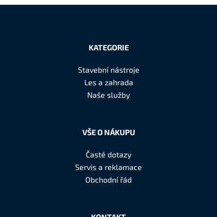
Z
á
KATEGORIE
p
a
Stavební nástroje
t
Les a zahrada
í
Naše služby
VŠE O NÁKUPU
Časté dotazy
Servis a reklamace
Obchodní řád
KONTAKT