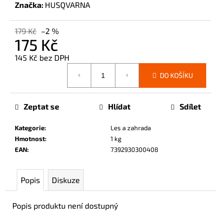
č
Značka:
HUSQVARNA
u
j
179 Kč
–2 %
e
175 Kč
m
145 Kč bez DPH
e
Měrná
DO KOŠÍKU
cena:
Zeptat se
Hlídat
Sdílet
Kategorie
:
Les a zahrada
Hmotnost
:
1 kg
EAN
:
7392930300408
Popis
Diskuze
Popis produktu není dostupný