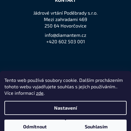
Jádrové vrtání Poděbrady s.r.o.
Mezi zahradami 469
250 64 Hovorčovice
info@diamantem.cz
+420 602 503 001
Tento web používá soubory cookie. Dalším procházením
Přijímáme online platby
tohoto webu vyjadřujete souhlas s jejich používáním..
Více informací
zde
.
Nastavení
Remedio Digital
Vytvořil Shoptet
Nakódovalo
|
Odmítnout
Souhlasím
Copyright 2026
jeden z největších prodejců značky Husqvarna
.