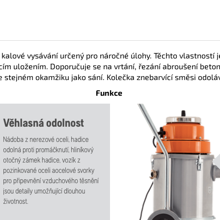
lové vysávání určený pro náročné úlohy. Těchto vlastností j
m uložením. Doporučuje se na vrtání, řezání abroušení beton
tejném okamžiku jako sání. Kolečka znebarvící směsi odoláva
Funkce