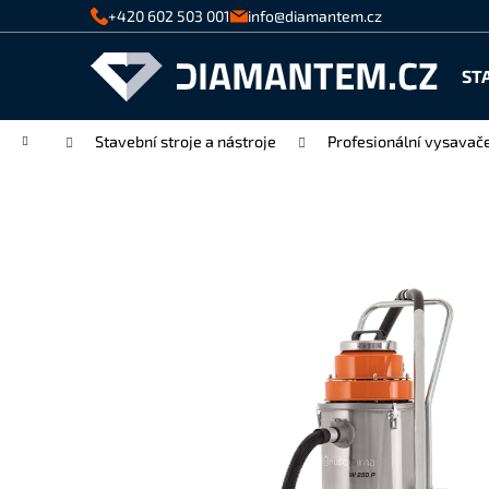
K
Přejít
+420 602 503 001
info@diamantem.cz
na
o
Zpět
Zpět
obsah
š
ST
do
do
í
k
obchodu
obchodu
Domů
Stavební stroje a nástroje
Profesionální vysavač