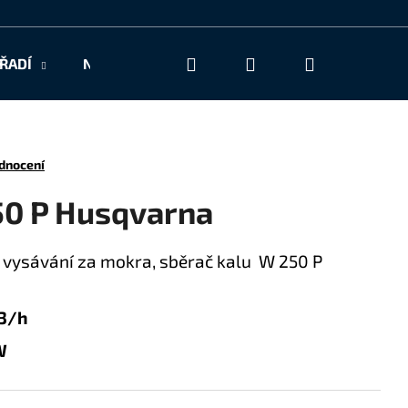
Hledat
Přihlášení
Nákupní
ŘADÍ
NAŠE SLUŽBY
KONTAKT
košík
dnocení
50 P Husqvarna
 vysávání za mokra, sběrač kalu W 250 P
3/h
W