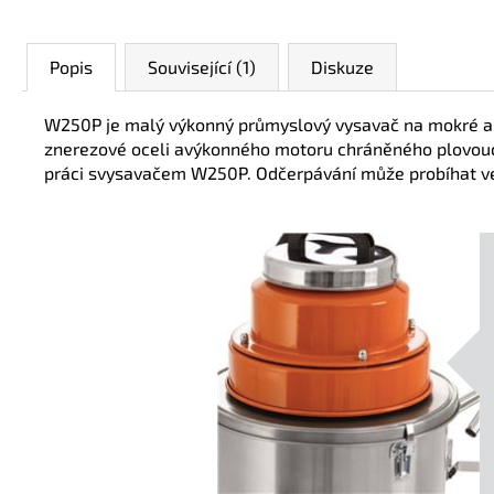
Popis
Související (1)
Diskuze
W250P je malý výkonný průmyslový vysavač na mokré a ka
znerezové oceli avýkonného motoru chráněného plovoucí
práci svysavačem W250P. Odčerpávání může probíhat ve s