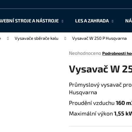
AVEBNÍ STROJE A NÁSTROJE
LES A ZAHRADA
NÁ
Co potřebujete najít?
e
Vysavače sběrače kalu
Vysavač W 250 P Husqvarna
Průměrné
Neohodnoceno
Podrobnosti ho
HLEDAT
hodnocení
Vysavač W 2
produktu
je
0,0
Doporučujeme
Průmyslový vysavač pro
z
Husqvarna
5
hvězdiček.
Proudění vzduchu
160 m
Maximální výkon
1,55 k