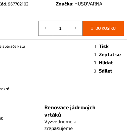
Značka:
HUSQVARNA
Kód:
967702102
DO KOŠÍKU
Tisk
 sběrače kalu
Zeptat se
Hlídat
Sdílet
mokré
Renovace jádrových
vrtáků
ad
Vyzvedneme a
zrepasujeme