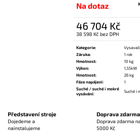
Na dotaz
46 704 Kč
38 598 Kč bez DPH
Měrná
cena:
Kategorie
:
Vysavače
Záruka
:
1 rok
Hmotnost
:
10 kg
Výkon
:
1,55kW
Hmotnost
:
26 kg
Fáze napájení
:
1
Suché / suché i mokré
Suché i 
vysávání
:
Představení stroje
Doprava zdarma
Dojedeme a
Doprava zdarma n
nainstalujeme
5000 Kč