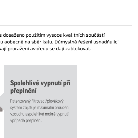
e dosaženo použitím vysoce kvalitních součástí
u aobecně na sběr kalu. Důmyslná řešení usnadňující
jí proražení avpředu se dají zablokovat.