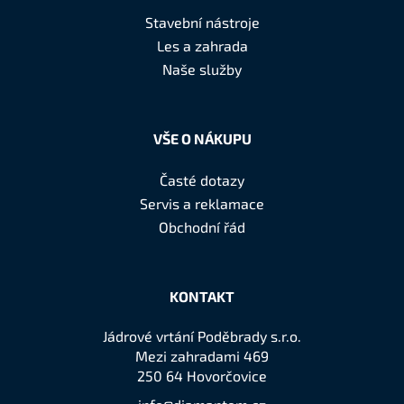
a
Stavební nástroje
t
Les a zahrada
í
Naše služby
VŠE O NÁKUPU
Časté dotazy
Servis a reklamace
Obchodní řád
KONTAKT
Jádrové vrtání Poděbrady s.r.o.
Mezi zahradami 469
250 64 Hovorčovice