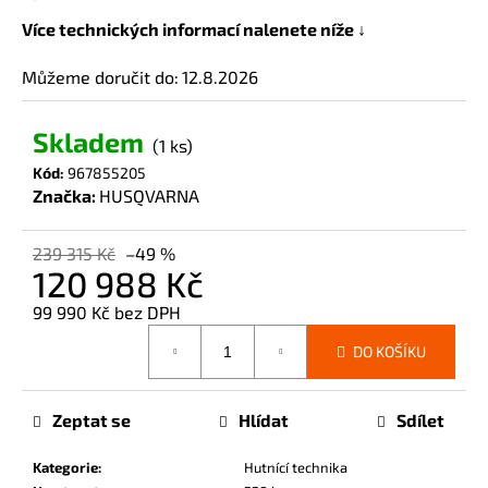
č
Více technických informací nalenete níže ↓
u
j
Můžeme doručit do:
12.8.2026
e
m
e
Skladem
(1 ks)
Kód:
967855205
Značka:
HUSQVARNA
239 315 Kč
–49 %
120 988 Kč
99 990 Kč bez DPH
Měrná
DO KOŠÍKU
cena:
Zeptat se
Hlídat
Sdílet
Kategorie
:
Hutnící technika