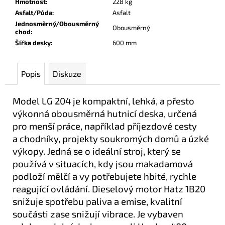
Hmotnost
:
228 kg
Asfalt/Půda
:
Asfalt
Jednosměrný/Obousměrný
Obousměrný
chod
:
Šířka desky
:
600 mm
Popis
Diskuze
Model LG 204 je kompaktní, lehká, a přesto
výkonná obousměrná hutnicí deska, určená
pro menší práce, například příjezdové cesty
a chodníky, projekty soukromých domů a úzké
výkopy. Jedná se o ideální stroj, který se
používá v situacích, kdy jsou makadamová
podloží mělčí a vy potřebujete hbité, rychle
reagující ovládání. Dieselový motor Hatz 1B20
snižuje spotřebu paliva a emise, kvalitní
součásti zase snižují vibrace. Je vybaven