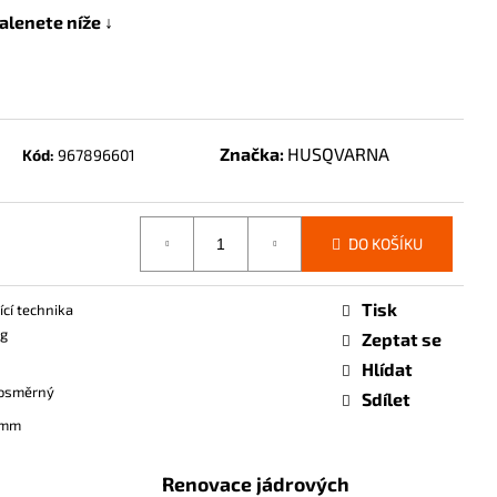
alenete níže ↓
Značka:
HUSQVARNA
Kód:
967896601
DO KOŠÍKU
Tisk
ící technika
kg
Zeptat se
Hlídat
osměrný
Sdílet
 mm
Renovace jádrových