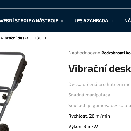
AVEBNÍ STROJE A NÁSTROJE
LES A ZAHRADA
NÁ
Co potřebujete najít?
Vibrační deska LF 130 LT
Průměrné
Neohodnoceno
Podrobnosti ho
HLEDAT
hodnocení
Vibrační desk
produktu
je
0,0
Doporučujeme
Deska určená pro hutnění měl
z
5
Snadná manipulace
hvězdiček.
Součástí je gumová deska a p
Rychlost: 26 m/min
Výkon: 3,6 kW