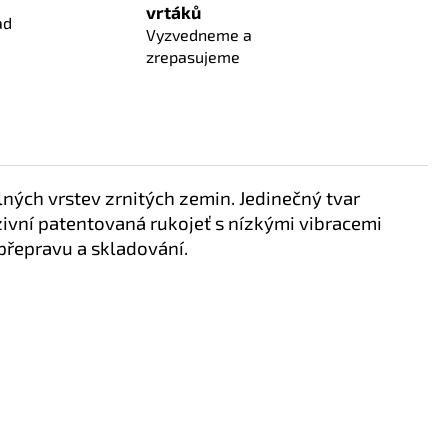
vrtáků
ad
Vyzvedneme a
zrepasujeme
lných vrstev zrnitých zemin. Jedinečný tvar
zivní patentovaná rukojeť s nízkými vibracemi
přepravu a skladování.