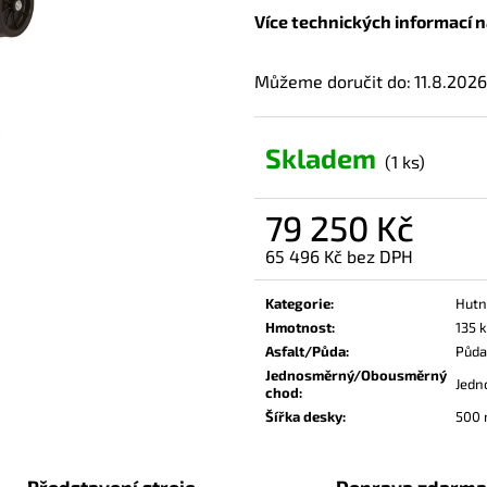
Více technických informací n
Můžeme doručit do:
11.8.2026
Skladem
(1 ks)
79 250 Kč
65 496 Kč bez DPH
Měrná
cena:
Kategorie
:
Hutn
Hmotnost
:
135 
Asfalt/Půda
:
Půda
Jednosměrný/Obousměrný
Jedn
chod
:
Šířka desky
:
500
Představení stroje
Doprava zdarma