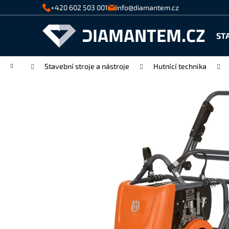
K
Přejít
+420 602 503 001
info@diamantem.cz
na
o
Zpět
Zpět
obsah
š
ST
do
do
í
k
obchodu
obchodu
Domů
Stavební stroje a nástroje
Hutnící technika