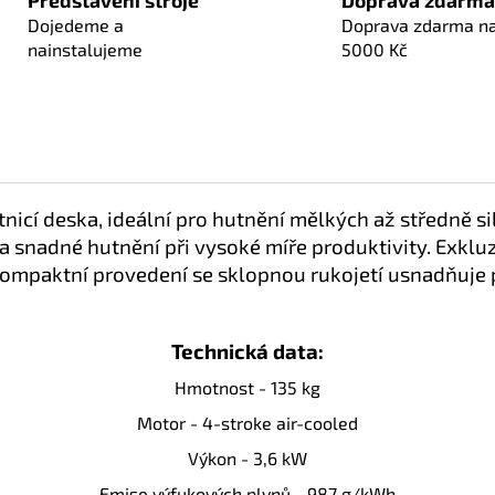
Dojedeme a
Doprava zdarma n
nainstalujeme
5000 Kč
nicí deska, ideální pro hutnění mělkých až středně si
 snadné hutnění při vysoké míře produktivity. Exklu
kompaktní provedení se sklopnou rukojetí usnadňuje 
Technická data:
Hmotnost - 135 kg
Motor -
4-stroke air-cooled
Výkon - 3,6 kW
Emise výfukových plynů - 987
g/kWh