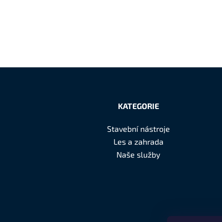
Z
á
KATEGORIE
p
Stavební nástroje
a
Les a zahrada
t
Naše služby
í