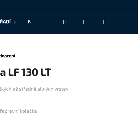
Hledat
Přihlášení
Nákupní
ŘADÍ
NAŠE SLUŽBY
KONTAKT
košík
dnocení
a LF 130 LT
kých až středně silných vrstev
řepravní kolečka