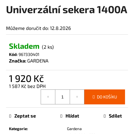
Univerzální sekera 1400A
a
produktu
je
j
0,0
í
z
Můžeme doručit do:
12.8.2026
t
5
?
hvězdiček.
Skladem
(2 ks)
Kód:
967330401
Značka:
GARDENA
HLEDAT
1 920 Kč
1 587 Kč bez DPH
Měrná
D
DO KOŠÍKU
cena:
o
p
Zeptat se
Hlídat
Sdílet
o
r
Kategorie
:
Gardena
u