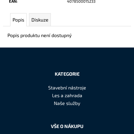
EAN
:
4078500015233
č
u
j
Popis
Diskuze
e
m
Popis produktu není dostupný
e
Z
á
KATEGORIE
p
a
Stavební nástroje
t
Les a zahrada
í
Naše služby
VŠE O NÁKUPU