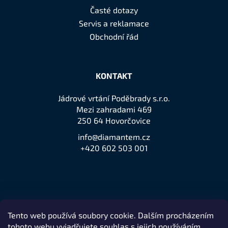
Časté dotazy
Servis a reklamace
Obchodní řád
KONTAKT
Jádrové vrtání Poděbrady s.r.o.
Mezi zahradami 469
250 64 Hovorčovice
info@diamantem.cz
+420 602 503 001
Tento web používá soubory cookie. Dalším procházením
Přijímáme online platby
tohoto webu vyjadřujete souhlas s jejich používáním..