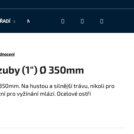
Hledat
Přihlášení
Nákupní
ŘADÍ
NAŠE SLUŽBY
KONTAKT
košík
dnocení
-zuby (1") Ø 350mm
350mm. Na hustou a silnější trávu, nikoli pro
ní pro vyžínání mlází. Ocelové ostří