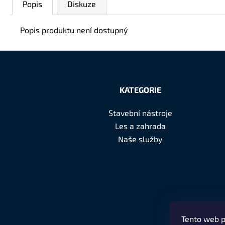
Popis
Diskuze
Popis produktu není dostupný
Z
á
KATEGORIE
p
Stavební nástroje
a
Les a zahrada
t
Naše služby
í
Tento web p