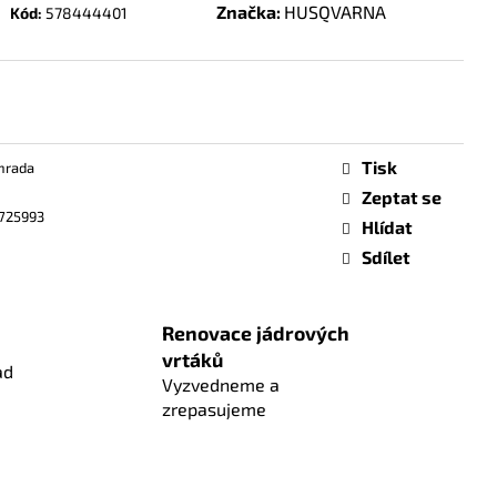
Značka:
HUSQVARNA
Kód:
578444401
Tisk
hrada
Zeptat se
725993
Hlídat
Sdílet
Renovace jádrových
vrtáků
ad
Vyzvedneme a
zrepasujeme