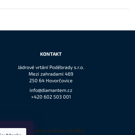
KONTAKT
Jádrové vrtání Poděbrady s.r.o.
Mezi zahradami 469
250 64 Hovorčovice
info@diamantem.cz
+420 602 503 001
Přijímáme online platby