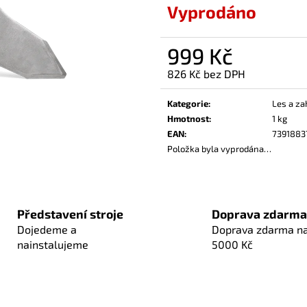
Vyprodáno
999 Kč
826 Kč bez DPH
Měrná
cena:
Kategorie
:
Les a za
Hmotnost
:
1 kg
EAN
:
7391883
Položka byla vyprodána…
Představení stroje
Doprava zdarma
Dojedeme a
Doprava zdarma n
nainstalujeme
5000 Kč