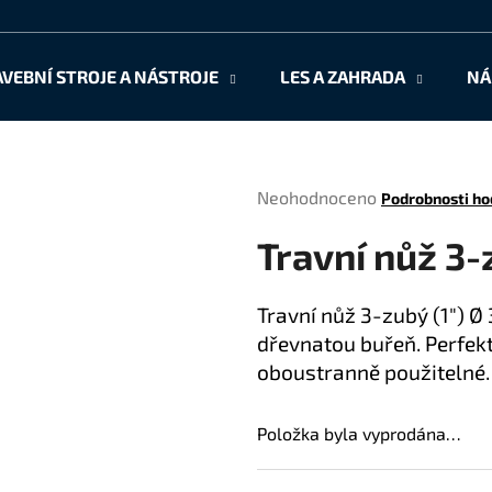
AVEBNÍ STROJE A NÁSTROJE
LES A ZAHRADA
NÁ
Co potřebujete najít?
Průměrné
Neohodnoceno
Podrobnosti ho
HLEDAT
hodnocení
Travní nůž 3
produktu
je
0,0
Doporučujeme
Travní nůž 3-zubý (1") Ø 
z
dřevnatou buřeň. Perfekt
5
hvězdiček.
oboustranně použitelné.
Položka byla vyprodána…