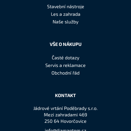
a
Stavební nástroje
t
Les a zahrada
í
Naše služby
VŠE O NÁKUPU
Časté dotazy
Servis a reklamace
Obchodní řád
KONTAKT
Jádrové vrtání Poděbrady s.r.o.
Mezi zahradami 469
250 64 Hovorčovice
info@diamantem.cz