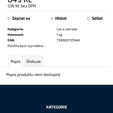
č
536 Kč bez DPH
u
Měrná
j
cena:
Zeptat se
Hlídat
Sdílet
e
m
Kategorie
:
Les a zahrada
e
Hmotnost
:
1 kg
EAN
:
7391883725948
Položka byla vyprodána…
Popis
Diskuze
Popis produktu není dostupný
Z
á
KATEGORIE
p