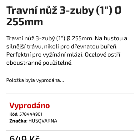
Travní nůž 3-zuby (1") Ø
a
produktu
je
j
255mm
0,0
í
z
t
5
Travní nůž 3-zubý (1") Ø 255mm. Na hustou a
?
hvězdiček.
silnější trávu, nikoli pro dřevnatou buřeň.
Perfektní pro vyžínání mlází. Ocelové ostří
oboustranně použitelné.
HLEDAT
Položka byla vyprodána…
D
Vyprodáno
o
Kód:
578444901
p
Značka:
HUSQVARNA
o
r
u
649 Kč