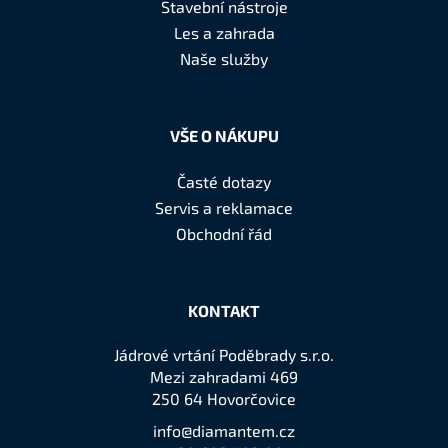
a
Stavební nástroje
t
Les a zahrada
í
Naše služby
VŠE O NÁKUPU
Časté dotazy
Servis a reklamace
Obchodní řád
KONTAKT
Jádrové vrtání Poděbrady s.r.o.
Mezi zahradami 469
250 64 Hovorčovice
info@diamantem.cz