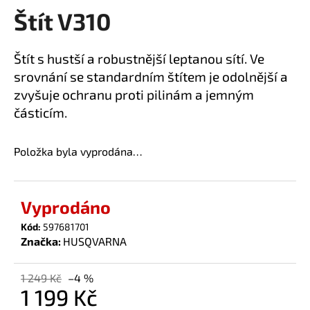
Štít V310
a
produktu
je
j
0,0
í
Štít s hustší a robustnější leptanou sítí. Ve
z
t
srovnání se standardním štítem je odolnější a
5
?
hvězdiček.
zvyšuje ochranu proti pilinám a jemným
částicím.
Položka byla vyprodána…
HLEDAT
Vyprodáno
D
Kód:
597681701
o
Značka:
HUSQVARNA
p
o
1 249 Kč
–4 %
r
1 199 Kč
u