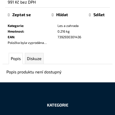
991 Kč bez DPH
č
Měrná
u
cena:
j
Zeptat se
Hlídat
Sdílet
e
m
Kategorie
:
Les a zahrada
e
Hmotnost
:
0.216 kg
EAN
:
7392930301436
Položka byla vyprodána…
Popis
Diskuze
Popis produktu není dostupný
Z
á
KATEGORIE
p