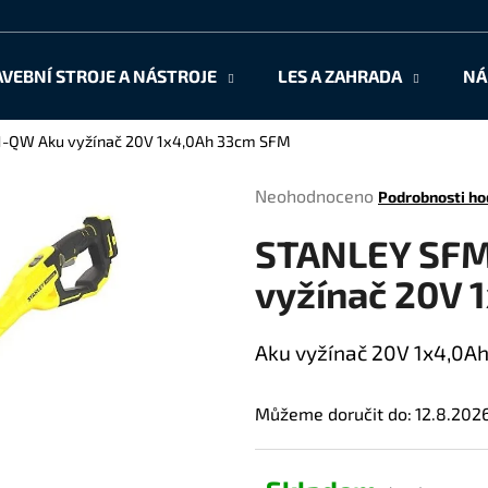
AVEBNÍ STROJE A NÁSTROJE
LES A ZAHRADA
NÁ
Co potřebujete najít?
QW Aku vyžínač 20V 1x4,0Ah 33cm SFM
Průměrné
Neohodnoceno
Podrobnosti ho
HLEDAT
hodnocení
STANLEY SF
produktu
je
vyžínač 20V 
0,0
Doporučujeme
z
5
Aku vyžínač 20V 1x4,0A
hvězdiček.
Můžeme doručit do:
12.8.202