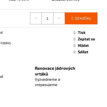
DO KOŠÍKU
Tisk
dí
Zeptat se
8726945
Hlídat
Sdílet
Renovace jádrových
vrtáků
ad
Vyzvedneme a
zrepasujeme