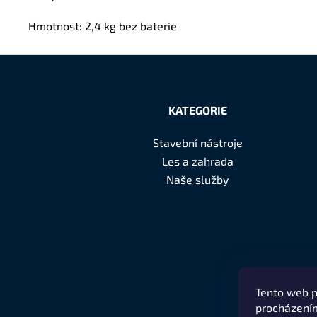
Hmotnost: 2,4 kg bez baterie
Z
á
KATEGORIE
p
Stavební nástroje
a
Les a zahrada
t
Naše služby
í
Tento web p
procházením