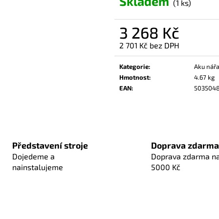
Skladem
(1 ks)
3 268 Kč
2 701 Kč bez DPH
Měrná
cena:
Kategorie
:
Aku nářa
Hmotnost
:
4.67 kg
EAN
:
503504
Představení stroje
Doprava zdarma
Dojedeme a
Doprava zdarma n
nainstalujeme
5000 Kč