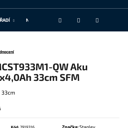
Hledat
Přihlášení
Nákupní
ŘADÍ
NAŠE SLUŽBY
KONTAKT
košík
dnocení
MCST933M1-QW Aku
1x4,0Ah 33cm SFM
h 33cm
6
Značka:
Stanley
Kód:
7919316