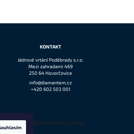
KONTAKT
Jádrové vrtání Poděbrady s.r.o.
Mezi zahradami 469
250 64 Hovorčovice
info@diamantem.cz
+420 602 503 001
Přijímáme online platby
Souhlasím