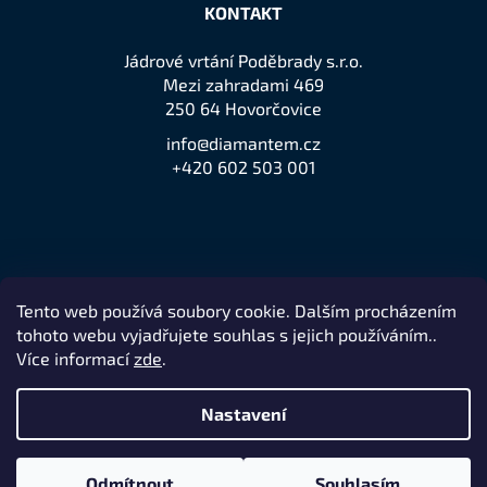
KONTAKT
Jádrové vrtání Poděbrady s.r.o.
Mezi zahradami 469
250 64 Hovorčovice
info@diamantem.cz
+420 602 503 001
Tento web používá soubory cookie. Dalším procházením
Přijímáme online platby
tohoto webu vyjadřujete souhlas s jejich používáním..
Více informací
zde
.
Nastavení
Remedio Digital
Vytvořil Shoptet
Nakódovalo
|
Odmítnout
Souhlasím