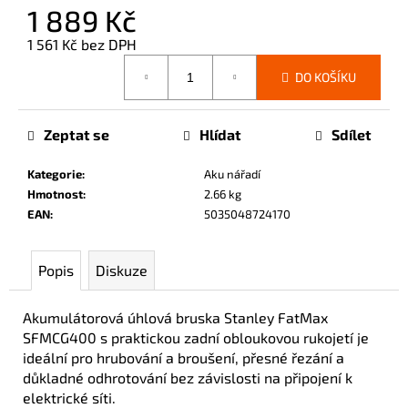
č
1 889 Kč
u
1 561 Kč bez DPH
j
Měrná
e
DO KOŠÍKU
cena:
m
e
Zeptat se
Hlídat
Sdílet
Kategorie
:
Aku nářadí
Hmotnost
:
2.66 kg
EAN
:
5035048724170
Popis
Diskuze
Akumulátorová úhlová bruska Stanley FatMax
SFMCG400 s praktickou zadní obloukovou rukojetí je
ideální pro hrubování a broušení, přesné řezání a
důkladné odhrotování bez závislosti na připojení k
elektrické síti.