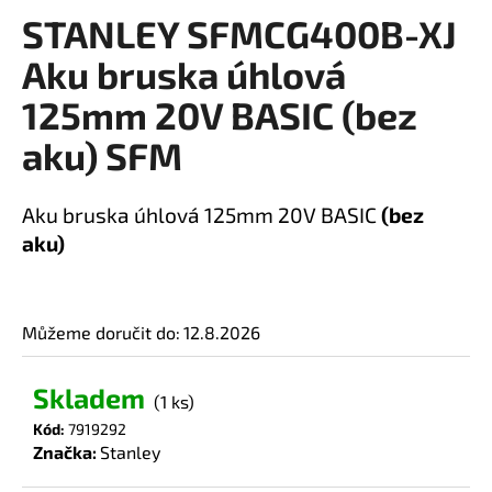
STANLEY SFMCG400B-XJ
a
produktu
je
j
Aku bruska úhlová
0,0
í
z
125mm 20V BASIC (bez
t
5
?
aku) SFM
hvězdiček.
Aku bruska úhlová 125mm 20V BASIC
(bez
aku)
HLEDAT
Můžeme doručit do:
12.8.2026
D
o
Skladem
(1 ks)
p
o
Kód:
7919292
Značka:
Stanley
r
u