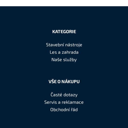
Z
á
KATEGORIE
p
a
Stavební nástroje
t
Les a zahrada
í
Naše služby
VŠE O NÁKUPU
Časté dotazy
Servis a reklamace
Obchodní řád